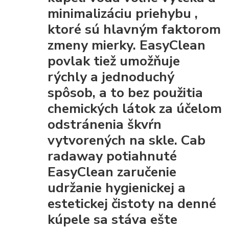
minimalizáciu priehybu
,
ktoré sú hlavným faktorom
zmeny mierky. EasyClean
povlak tiež umožňuje
rýchly a jednoduchý
spôsob, a to bez použitia
chemických látok za účelom
odstránenia škvŕn
vytvorených na skle. Cab
radaway potiahnuté
EasyClean
zaručenie
udržanie hygienickej a
estetickej čistoty
na denné
kúpele sa stáva ešte