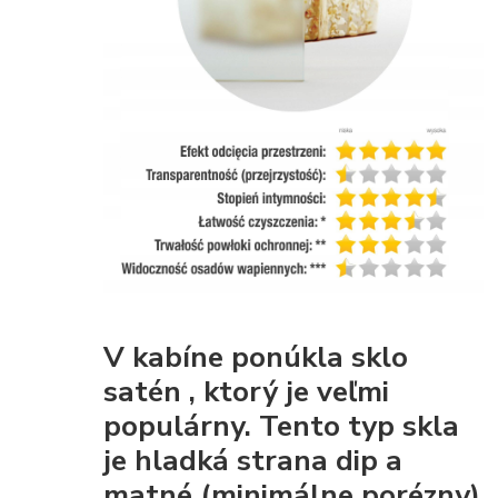
V kabíne ponúkla
sklo
satén
, ktorý je veľmi
populárny. Tento typ skla
je
hladká strana dip
a
matné (minimálne porézny)