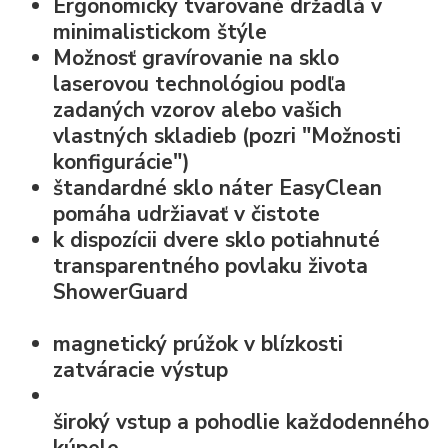
Ergonomicky tvarované držadlá v
minimalistickom štýle
Možnosť
gravírovanie na sklo
laserovou technológiou podľa
zadaných vzorov alebo vašich
vlastných skladieb (pozri "Možnosti
konfigurácie")
štandardné
sklo náter EasyClean
pomáha udržiavať v čistote
k dispozícii dvere sklo potiahnuté
transparentného povlaku života
ShowerGuard
magnetický prúžok v blízkosti
zatváracie výstup
široký vstup
a pohodlie každodenného
kúpele