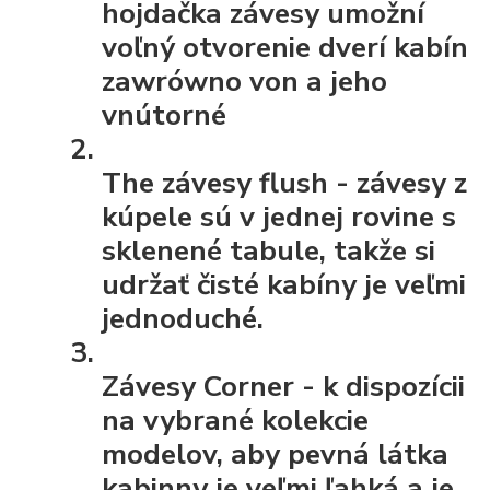
hojdačka závesy umožní
voľný otvorenie dverí kabín
zawrówno von a jeho
vnútorné
The závesy flush
- závesy z
kúpele sú v jednej rovine s
sklenené tabule, takže si
udržať čisté kabíny je veľmi
jednoduché.
Závesy Corner
- k dispozícii
na vybrané kolekcie
modelov, aby pevná látka
kabinny je veľmi ľahká a je