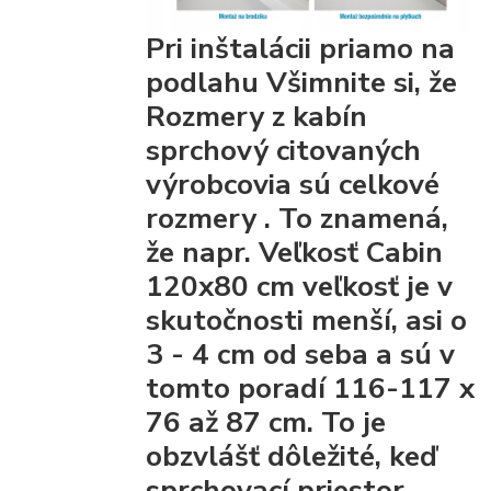
Pri inštalácii priamo na
podlahu Všimnite si, že
Rozmery z kabín
sprchový citovaných
výrobcovia
sú celkové
rozmery
. To znamená,
že napr. Veľkosť Cabin
120x80 cm veľkosť je v
skutočnosti menší, asi o
3 - 4 cm od seba a sú v
tomto poradí 116-117 x
76 až 87 cm. To je
obzvlášť dôležité, keď
sprchovací priestor