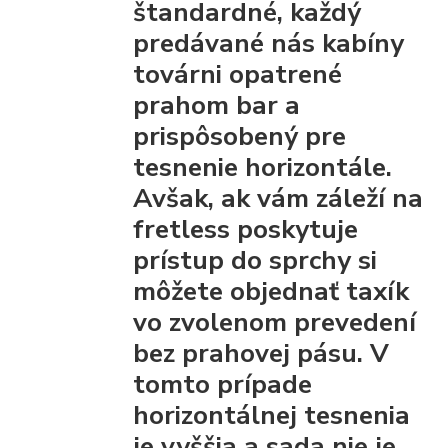
štandardné, každý
predávané nás kabíny
továrni opatrené
prahom bar
a
prispôsobený pre
tesnenie horizontále.
Avšak, ak vám záleží na
fretless poskytuje
prístup do sprchy
si
môžete objednať taxík
vo zvolenom prevedení
bez prahovej pásu.
V
tomto prípade
horizontálnej tesnenia
je vyššia a sada nie je