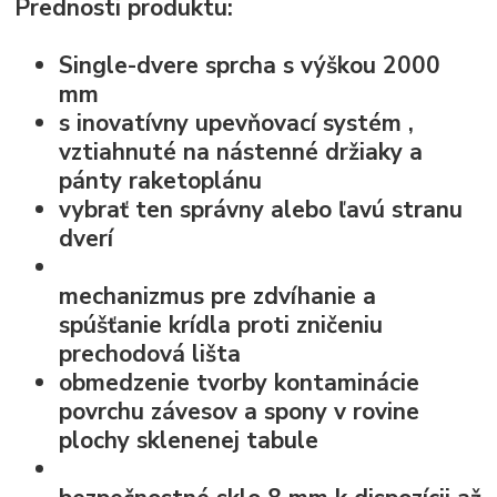
Prednosti produktu:
Single-dvere sprcha s výškou 2000
mm
s
inovatívny upevňovací systém
,
vztiahnuté na nástenné držiaky a
pánty raketoplánu
vybrať ten správny alebo ľavú stranu
dverí
mechanizmus pre zdvíhanie a
spúšťanie krídla
proti zničeniu
prechodová lišta
obmedzenie tvorby kontaminácie
povrchu závesov a spony v rovine
plochy sklenenej tabule