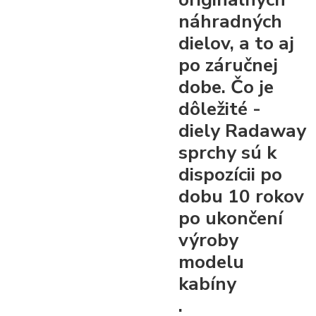
náhradných
dielov, a to aj
po záručnej
dobe. Čo je
dôležité -
diely Radaway
sprchy sú k
dispozícii po
dobu 10 rokov
po ukončení
výroby
modelu
kabíny
.