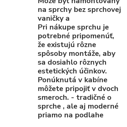
Môže byť namontovaný
na sprchy bez sprchovej
vaničky a
Pri nákupe sprchu je
potrebné pripomenúť,
že existujú rôzne
spôsoby montáže, aby
sa dosiahlo rôznych
estetických účinkov.
Ponúknutá v kabíne
môžete pripojiť
v dvoch
smeroch. - tradičné
o
sprche
, ale aj moderné
priamo na podlahe