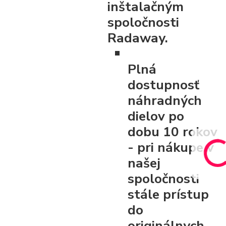
inštalačným
spoločnosti
Radaway.
Plná
dostupnosť
náhradných
dielov po
dobu 10 rokov
- pri nákupe v
našej
spoločnosti
stále prístup
do
originálnych