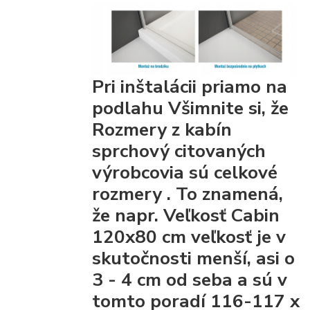
Pri inštalácii priamo na
podlahu Všimnite si, že
Rozmery z kabín
sprchový citovaných
výrobcovia
sú celkové
rozmery
. To znamená,
že napr. Veľkosť Cabin
120x80 cm veľkosť je v
skutočnosti menší, asi o
3 - 4 cm od seba a sú v
tomto poradí 116-117 x