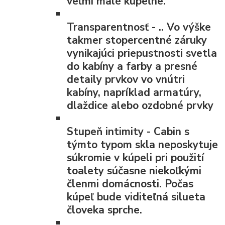
veľmi malé kúpeľne.
Transparentnosť
- .. Vo výške
takmer stopercentné záruky
vynikajúci priepustnosti svetla
do kabíny a farby a presné
detaily prvkov vo vnútri
kabíny, napríklad armatúry,
dlaždice alebo ozdobné prvky
Stupeň intimity
- Cabin s
týmto typom skla neposkytuje
súkromie v kúpeli pri použití
toalety súčasne niekoľkými
členmi domácnosti. Počas
kúpeľ bude viditeľná silueta
človeka sprche.