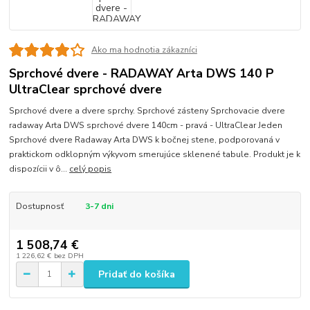
Ako ma hodnotia zákazníci
Sprchové dvere - RADAWAY Arta DWS 140 P
UltraClear sprchové dvere
Sprchové dvere a dvere sprchy. Sprchové zásteny Sprchovacie dvere
radaway Arta DWS sprchové dvere 140cm - pravá - UltraClear Jeden
Sprchové dvere Radaway Arta DWS k bočnej stene, podporovaná v
praktickom odklopným výkyvom smerujúce sklenené tabule. Produkt je k
dispozícii v ô...
celý popis
Dostupnosť
3-7 dni
1 508,74 €
1 226,62 €
bez DPH
Pridať do košíka