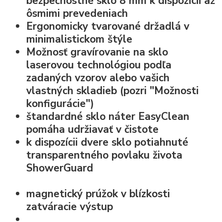
bezpečnostné sklo
8 mm k dispozícii až
ôsmimi prevedeniach
Ergonomicky tvarované držadlá v
minimalistickom štýle
Možnosť
gravírovanie na sklo
laserovou technológiou podľa
zadaných vzorov alebo vašich
vlastných skladieb (pozri "Možnosti
konfigurácie")
štandardné
sklo náter EasyClean
pomáha udržiavať v čistote
k dispozícii dvere sklo potiahnuté
transparentného povlaku života
ShowerGuard
magnetický prúžok v blízkosti
zatváracie výstup