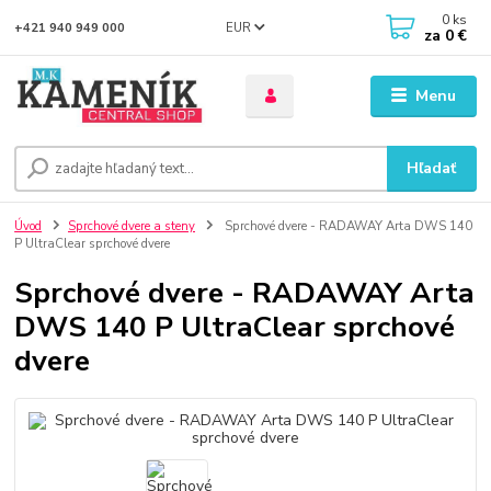
0
ks
EUR
+421 940 949 000
za
0 €
Menu
Hľadať
Úvod
Sprchové dvere a steny
Sprchové dvere - RADAWAY Arta DWS 140
P UltraClear sprchové dvere
Sprchové dvere - RADAWAY Arta
DWS 140 P UltraClear sprchové
dvere