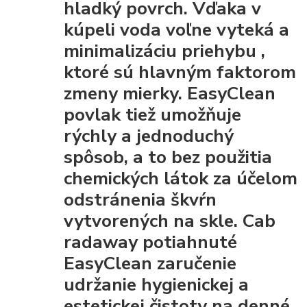
hladký povrch. Vďaka
v
kúpeli voda voľne vyteká a
minimalizáciu priehybu
,
ktoré sú hlavným faktorom
zmeny mierky. EasyClean
povlak tiež umožňuje
rýchly a jednoduchý
spôsob, a to bez použitia
chemických látok za účelom
odstránenia škvŕn
vytvorených na skle. Cab
radaway potiahnuté
EasyClean
zaručenie
udržanie hygienickej a
estetickej čistoty
na denné