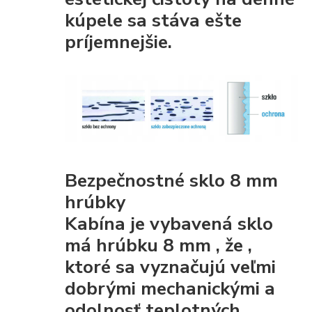
kúpele sa stáva ešte
príjemnejšie.
Bezpečnostné sklo 8 mm
hrúbky
Kabína je vybavená
sklo
má hrúbku 8 mm
, že
,
ktoré sa vyznačujú veľmi
dobrými mechanickými
a
odolnosť teplotných