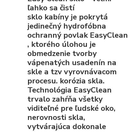
ľahko sa čistí
sklo kabíny je pokrytá
jedinečný hydrofóbna
ochranný povlak EasyClean
, ktorého úlohou je
obmedzenie tvorby
vápenatých usadenín na
skle a tzv vyrovnávacom
procesu. korózia skla.
Technológia EasyClean
trvalo zahŕňa všetky
viditeľné pre ľudské oko,
nerovnosti skla,
vytvárajúca dokonale