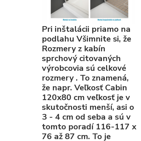
Pri inštalácii priamo na
podlahu Všimnite si, že
Rozmery z kabín
sprchový citovaných
výrobcovia
sú celkové
rozmery
. To znamená,
že napr. Veľkosť Cabin
120x80 cm veľkosť je v
skutočnosti menší, asi o
3 - 4 cm od seba a sú v
tomto poradí 116-117 x
76 až 87 cm. To je