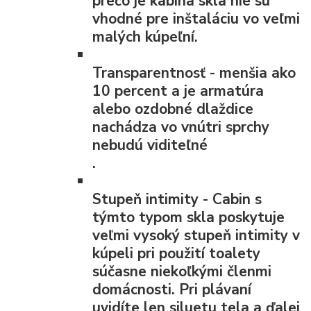
prečo je kabína skla nie sú
vhodné pre inštaláciu vo veľmi
malých kúpeľní.
Transparentnosť
- menšia ako
10 percent a je armatúra
alebo ozdobné dlaždice
nachádza vo vnútri sprchy
nebudú viditeľné
.
Stupeň intimity
- Cabin s
týmto typom skla poskytuje
veľmi vysoký stupeň intimity v
kúpeli pri použití toalety
súčasne niekoľkými členmi
domácnosti. Pri plávaní
uvidíte len siluetu tela a ďalej