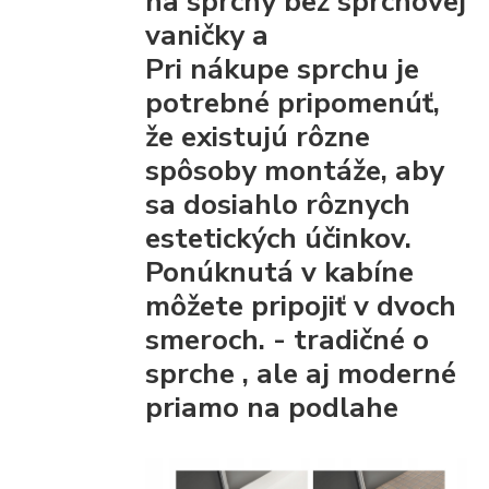
na sprchy bez sprchovej
vaničky a
Pri nákupe sprchu je
potrebné pripomenúť,
že existujú rôzne
spôsoby montáže, aby
sa dosiahlo rôznych
estetických účinkov.
Ponúknutá v kabíne
môžete pripojiť
v dvoch
smeroch. - tradičné
o
sprche
, ale aj moderné
priamo na podlahe