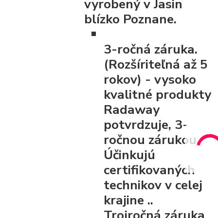
vyrobený v Jasin
blízko Poznane.
3-ročná záruka.
(Rozšíriteľná až 5
rokov)
- vysoko
kvalitné produkty
Radaway
potvrdzuje, 3-
ročnou zárukou,
Účinkujú
certifikovaných
technikov v celej
krajine ..
Trojročná záruka