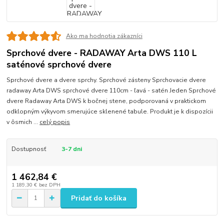
Ako ma hodnotia zákazníci
Sprchové dvere - RADAWAY Arta DWS 110 L
saténové sprchové dvere
Sprchové dvere a dvere sprchy. Sprchové zásteny Sprchovacie dvere
radaway Arta DWS sprchové dvere 110cm - ľavá - satén Jeden Sprchové
dvere Radaway Arta DWS k bočnej stene, podporovaná v praktickom
odklopným výkyvom smerujúce sklenené tabule. Produkt je k dispozícii
v ôsmich ...
celý popis
Dostupnosť
3-7 dni
1 462,84 €
1 189,30 €
bez DPH
Pridať do košíka