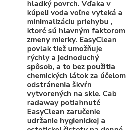
hladký povrch. Vďaka
v
kúpeli voda voľne vyteká a
minimalizáciu priehybu
,
ktoré sú hlavným faktorom
zmeny mierky. EasyClean
povlak tiež umožňuje
rýchly a jednoduchý
spôsob, a to bez použitia
chemických látok za účelom
odstránenia škvŕn
vytvorených na skle. Cab
radaway potiahnuté
EasyClean
zaručenie
udržanie hygienickej a
estetickej čistoty
na denné