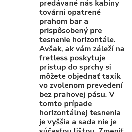
predávané nás kabíny
továrni opatrené
prahom bar
a
prispôsobený pre
tesnenie horizontále.
Avšak, ak vám záleží na
fretless poskytuje
prístup do sprchy
si
môžete objednať taxík
vo zvolenom prevedení
bez prahovej pásu.
V
tomto prípade
horizontálnej tesnenia
je vyššia a sada nie je
súčasťou lištou.
Zmeniť