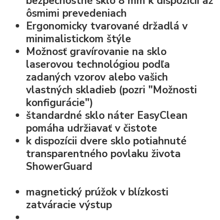
bezpečnostné sklo
8 mm k dispozícii až
ôsmimi prevedeniach
Ergonomicky tvarované držadlá v
minimalistickom štýle
Možnosť
gravírovanie na sklo
laserovou technológiou podľa
zadaných vzorov alebo vašich
vlastných skladieb (pozri "Možnosti
konfigurácie")
štandardné
sklo náter EasyClean
pomáha udržiavať v čistote
k dispozícii dvere sklo potiahnuté
transparentného povlaku života
ShowerGuard
magnetický prúžok v blízkosti
zatváracie výstup