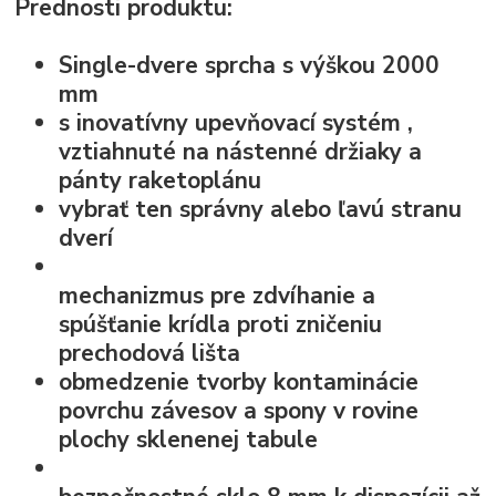
Prednosti produktu:
Single-dvere sprcha s výškou 2000
mm
s
inovatívny upevňovací systém
,
vztiahnuté na nástenné držiaky a
pánty raketoplánu
vybrať ten správny alebo ľavú stranu
dverí
mechanizmus pre zdvíhanie a
spúšťanie krídla
proti zničeniu
prechodová lišta
obmedzenie tvorby kontaminácie
povrchu závesov a spony v rovine
plochy sklenenej tabule