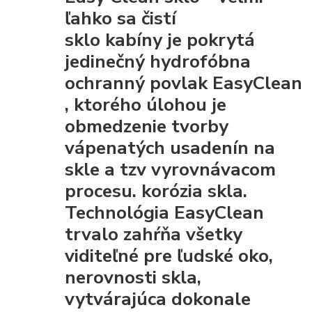
ľahko sa čistí
sklo kabíny je pokrytá
jedinečný hydrofóbna
ochranný povlak EasyClean
, ktorého úlohou je
obmedzenie tvorby
vápenatých usadenín na
skle a tzv vyrovnávacom
procesu. korózia skla.
Technológia EasyClean
trvalo zahŕňa všetky
viditeľné pre ľudské oko,
nerovnosti skla,
vytvárajúca dokonale