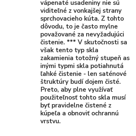
vápenaté usadeniny nie sú
viditeľné z vonkajšej strany
sprchovacieho kúta. Z tohto
dôvodu, to je často mylne
považované za nevyžadujúci
čistenie.
***
V skutočnosti sa
však tento typ skla
zakamienia totožný stupeň as
inými typmi skla potiahnutá
ľahké čistenie - len saténové
štruktúry budí dojem čisté.
Preto, aby plne využívať
použiteľnosť tohto skla musí
byť pravidelne čistené z
kúpeľa a obnoviť ochrannú
vrstvu.