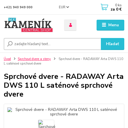
0
ks
EUR
+421 940 949 000
za
0 €
Menu
Hľadať
Úvod
Sprchové dvere a steny
Sprchové dvere - RADAWAY Arta DWS 110
L saténové sprchové dvere
Sprchové dvere - RADAWAY Arta
DWS 110 L saténové sprchové
dvere