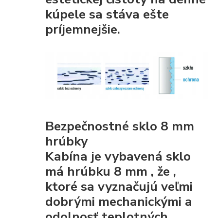
kúpele sa stáva ešte
príjemnejšie.
Bezpečnostné sklo 8 mm
hrúbky
Kabína je vybavená
sklo
má hrúbku 8 mm
, že
,
ktoré sa vyznačujú veľmi
dobrými mechanickými
a
odolnosť teplotných