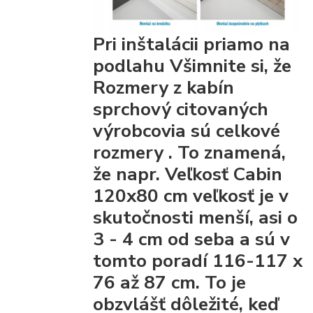
Pri inštalácii priamo na
podlahu Všimnite si, že
Rozmery z kabín
sprchový citovaných
výrobcovia
sú celkové
rozmery
. To znamená,
že napr. Veľkosť Cabin
120x80 cm veľkosť je v
skutočnosti menší, asi o
3 - 4 cm od seba a sú v
tomto poradí 116-117 x
76 až 87 cm. To je
obzvlášť dôležité, keď