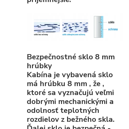
Bezpečnostné sklo 8 mm
hrúbky
Kabína je vybavená
sklo
má hrúbku 8 mm
, že
,
ktoré sa vyznačujú veľmi
dobrými mechanickými
a
odolnosť teplotných
rozdielov z bežného skla.
Ďalej sklo je
bezpečná
-