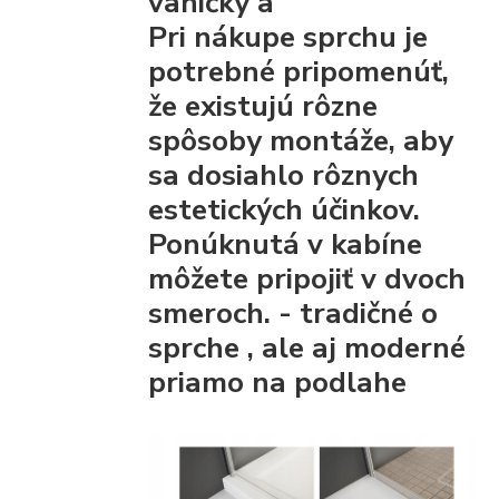
vaničky a
Pri nákupe sprchu je
potrebné pripomenúť,
že existujú rôzne
spôsoby montáže, aby
sa dosiahlo rôznych
estetických účinkov.
Ponúknutá v kabíne
môžete pripojiť
v dvoch
smeroch. - tradičné
o
sprche
, ale aj moderné
priamo na podlahe