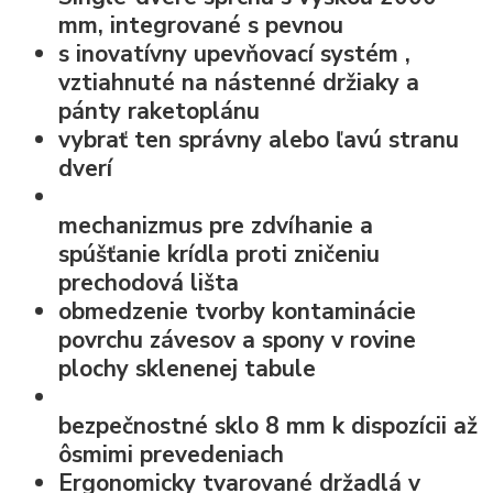
mm, integrované s pevnou
s
inovatívny upevňovací systém
,
vztiahnuté na nástenné držiaky a
pánty raketoplánu
vybrať ten správny alebo ľavú stranu
dverí
mechanizmus pre zdvíhanie a
spúšťanie krídla
proti zničeniu
prechodová lišta
obmedzenie tvorby kontaminácie
povrchu závesov a spony v rovine
plochy sklenenej tabule
bezpečnostné sklo
8 mm k dispozícii až
ôsmimi prevedeniach
Ergonomicky tvarované držadlá v