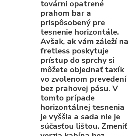
továrni opatrené
prahom bar
a
prispôsobený pre
tesnenie horizontále.
Avšak, ak vám záleží na
fretless poskytuje
prístup do sprchy
si
môžete objednať taxík
vo zvolenom prevedení
bez prahovej pásu.
V
tomto prípade
horizontálnej tesnenia
je vyššia a sada nie je
súčasťou lištou.
Zmeniť
verzia kabína bez