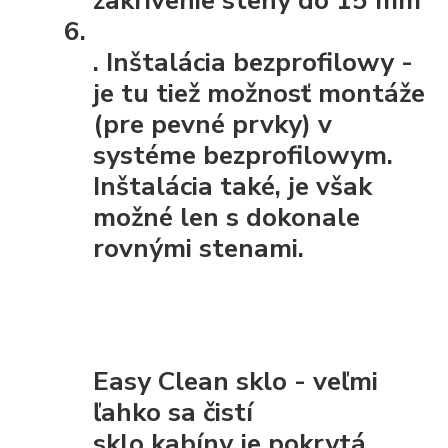
.
Inštalácia bezprofilowy
-
je tu tiež možnosť montáže
(pre pevné prvky) v
systéme bezprofilowym.
Inštalácia také, je však
možné len s dokonale
rovnými stenami.
Easy Clean sklo - veľmi
ľahko sa čistí
sklo kabíny je pokrytá