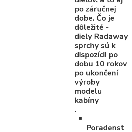
po záručnej
dobe. Čo je
dôležité -
diely Radaway
sprchy sú k
dispozícii po
dobu 10 rokov
po ukončení
výroby
modelu
kabíny
.
Poradenst