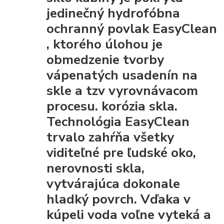
jedinečný hydrofóbna
ochranný povlak EasyClean
, ktorého úlohou je
obmedzenie tvorby
vápenatých usadenín na
skle a tzv vyrovnávacom
procesu. korózia skla.
Technológia EasyClean
trvalo zahŕňa všetky
viditeľné pre ľudské oko,
nerovnosti skla,
vytvárajúca dokonale
hladký povrch. Vďaka
v
kúpeli voda voľne vyteká a