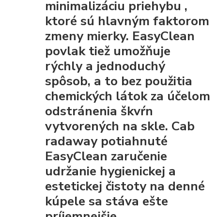
minimalizáciu priehybu
,
ktoré sú hlavným faktorom
zmeny mierky. EasyClean
povlak tiež umožňuje
rýchly a jednoduchý
spôsob, a to bez použitia
chemických látok za účelom
odstránenia škvŕn
vytvorených na skle. Cab
radaway potiahnuté
EasyClean
zaručenie
udržanie hygienickej a
estetickej čistoty
na denné
kúpele sa stáva ešte
príjemnejšie.