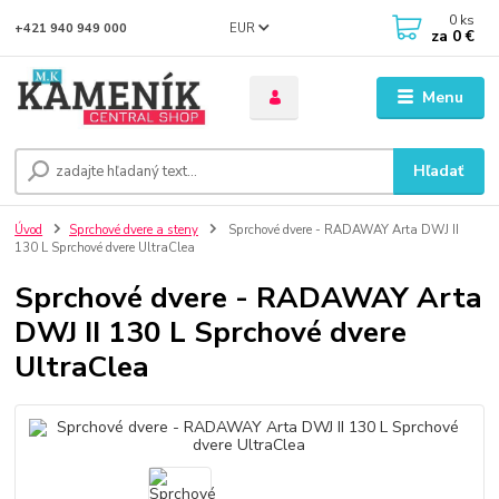
0
ks
EUR
+421 940 949 000
za
0 €
Menu
Hľadať
Úvod
Sprchové dvere a steny
Sprchové dvere - RADAWAY Arta DWJ II
130 L Sprchové dvere UltraClea
Sprchové dvere - RADAWAY Arta
DWJ II 130 L Sprchové dvere
UltraClea