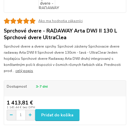
Ako ma hodnotia zákazníci
Sprchové dvere - RADAWAY Arta DWJ II 130 L
Sprchové dvere UltraClea
Sprchové dvere a dvere sprchy. Sprchové zásteny Sprchovacie dvere
radaway Arta DWJ II Sprchové dvere 130cm - ľavá - UltraClear Jeden
hojdajúcu Sprchové dvere Radaway Arta DWJ druhý integrovaný s
konštantným poli k dispozícii v ôsmich rôznych farbách skla. Prednosti
prod...
celý popis
Dostupnosť
3-7 dni
1 413,81 €
1 149,44 €
bez DPH
Pridať do košíka