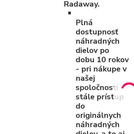
Radaway.
Plná
dostupnosť
náhradných
dielov po
dobu 10 rokov
- pri nákupe v
našej
spoločnosti
stále prístup
do
originálnych
náhradných
dielov, a to aj