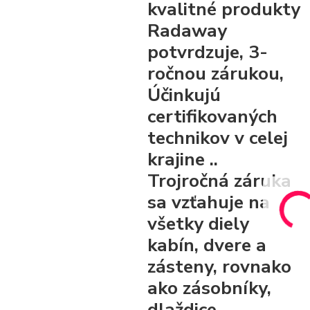
kvalitné produkty
Radaway
potvrdzuje, 3-
ročnou zárukou,
Účinkujú
certifikovaných
technikov v celej
krajine ..
Trojročná záruka
sa vzťahuje na
všetky diely
kabín, dvere a
zásteny, rovnako
ako zásobníky,
dlaždice.