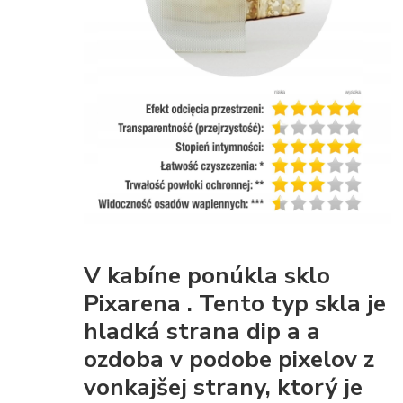
V kabíne ponúkla
sklo
Pixarena
. Tento typ skla je
hladká strana dip
a a
ozdoba v podobe pixelov z
vonkajšej strany, ktorý je