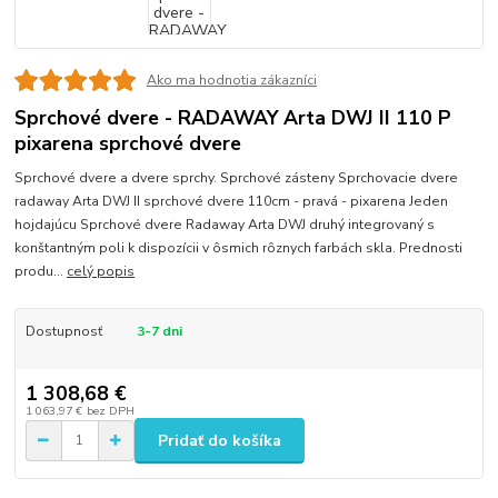
Ako ma hodnotia zákazníci
Sprchové dvere - RADAWAY Arta DWJ II 110 P
pixarena sprchové dvere
Sprchové dvere a dvere sprchy. Sprchové zásteny Sprchovacie dvere
radaway Arta DWJ II sprchové dvere 110cm - pravá - pixarena Jeden
hojdajúcu Sprchové dvere Radaway Arta DWJ druhý integrovaný s
konštantným poli k dispozícii v ôsmich rôznych farbách skla. Prednosti
produ...
celý popis
Dostupnosť
3-7 dni
1 308,68 €
1 063,97 €
bez DPH
Pridať do košíka