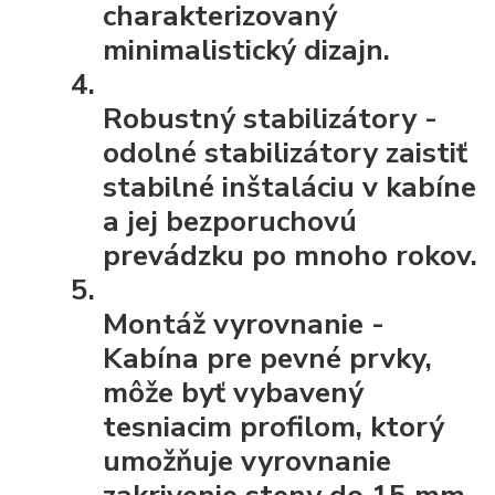
charakterizovaný
minimalistický dizajn.
Robustný stabilizátory
-
odolné stabilizátory zaistiť
stabilné inštaláciu v kabíne
a jej bezporuchovú
prevádzku po mnoho rokov.
Montáž vyrovnanie
-
Kabína pre pevné prvky,
môže byť vybavený
tesniacim profilom, ktorý
umožňuje vyrovnanie
zakrivenie steny do 15 mm