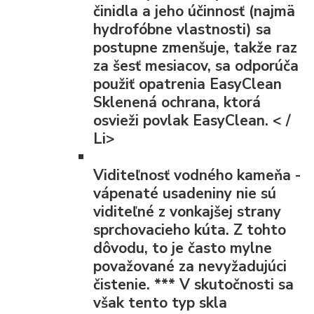
činidla a jeho účinnosť (najmä
hydrofóbne vlastnosti) sa
postupne zmenšuje, takže raz
za šesť mesiacov, sa odporúča
použiť opatrenia EasyClean
Sklenená ochrana, ktorá
osvieži povlak EasyClean. < /
Li>
Viditeľnosť vodného kameňa
-
vápenaté usadeniny nie sú
viditeľné z vonkajšej strany
sprchovacieho kúta. Z tohto
dôvodu, to je často mylne
považované za nevyžadujúci
čistenie.
***
V skutočnosti sa
však tento typ skla