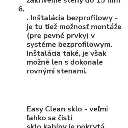
.
Inštalácia bezprofilowy
-
je tu tiež možnosť montáže
(pre pevné prvky) v
systéme bezprofilowym.
Inštalácia také, je však
možné len s dokonale
rovnými stenami.
Easy Clean sklo - veľmi
ľahko sa čistí
sklo kabíny je pokrytá