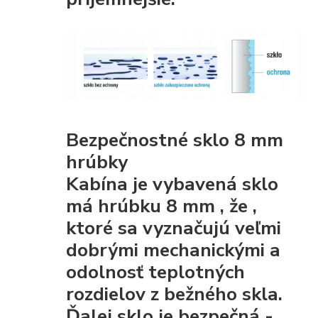
Bezpečnostné sklo 8 mm
hrúbky
Kabína je vybavená
sklo
má hrúbku 8 mm
, že
,
ktoré sa vyznačujú veľmi
dobrými mechanickými
a
odolnosť teplotných
rozdielov z bežného skla.
Ďalej sklo je
bezpečná
-