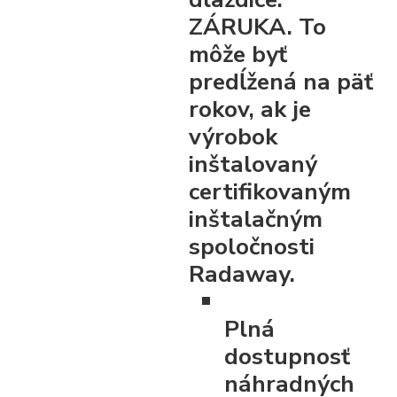
ZÁRUKA. To
môže byť
predĺžená na päť
rokov, ak je
výrobok
inštalovaný
certifikovaným
inštalačným
spoločnosti
Radaway.
Plná
dostupnosť
náhradných