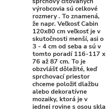
sprchový citovaných
výrobcovia
sú celkové
rozmery
. To znamená,
že napr. Veľkosť Cabin
120x80 cm veľkosť je v
skutočnosti menší, asi o
3 - 4 cm od seba a sú v
tomto poradí 116-117 x
76 až 87 cm. To je
obzvlášť dôležité, keď
sprchovací priestor
chceme položiť dlažbu
alebo dekoratívne
mozaiky, ktorá je v
jednej rovine s osou skla