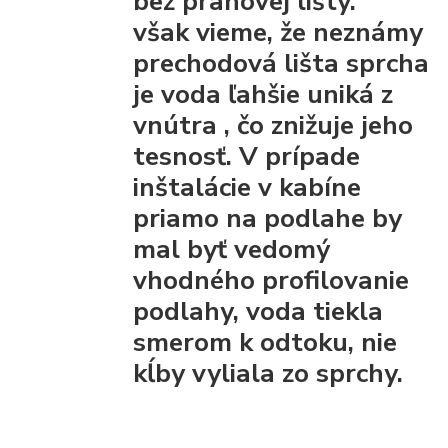
bez prahovej lišty."
však vieme, že
neznámy
prechodová lišta
sprcha
je voda ľahšie uniká z
vnútra
, čo znižuje jeho
tesnosť. V prípade
inštalácie v kabíne
priamo na podlahe by
mal byť vedomý
vhodného profilovanie
podlahy, voda tiekla
smerom k odtoku, nie
kĺby vyliala zo sprchy.