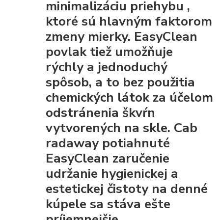
minimalizáciu priehybu
,
ktoré sú hlavným faktorom
zmeny mierky. EasyClean
povlak tiež umožňuje
rýchly a jednoduchý
spôsob, a to bez použitia
chemických látok za účelom
odstránenia škvŕn
vytvorených na skle. Cab
radaway potiahnuté
EasyClean
zaručenie
udržanie hygienickej a
estetickej čistoty
na denné
kúpele sa stáva ešte
príjemnejšie.