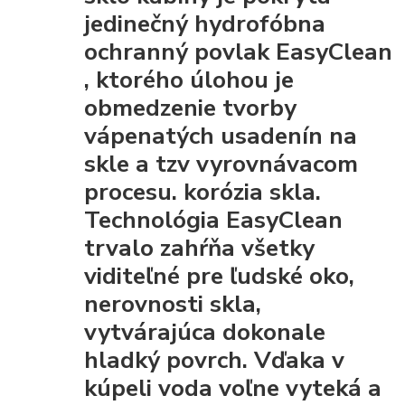
jedinečný hydrofóbna
ochranný povlak EasyClean
, ktorého úlohou je
obmedzenie tvorby
vápenatých usadenín na
skle a tzv vyrovnávacom
procesu. korózia skla.
Technológia EasyClean
trvalo zahŕňa všetky
viditeľné pre ľudské oko,
nerovnosti skla,
vytvárajúca dokonale
hladký povrch. Vďaka
v
kúpeli voda voľne vyteká a