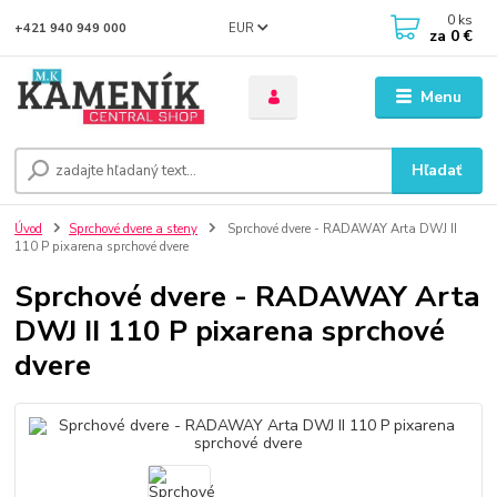
0
ks
EUR
+421 940 949 000
za
0 €
Menu
Hľadať
Úvod
Sprchové dvere a steny
Sprchové dvere - RADAWAY Arta DWJ II
110 P pixarena sprchové dvere
Sprchové dvere - RADAWAY Arta
DWJ II 110 P pixarena sprchové
dvere