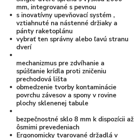
mm, integrované s pevnou
s
inovatívny upevňovací systém
,
vztiahnuté na nástenné držiaky a
pánty raketoplánu
vybrať ten správny alebo ľavú stranu
dverí
mechanizmus pre zdvíhanie a
spúšťanie krídla
proti zničeniu
prechodová lišta
obmedzenie tvorby kontaminácie
povrchu závesov a spony v rovine
plochy sklenenej tabule
bezpečnostné sklo
8 mm k dispozícii až
ôsmimi prevedeniach
Ergonomicky tvarované držadlá v