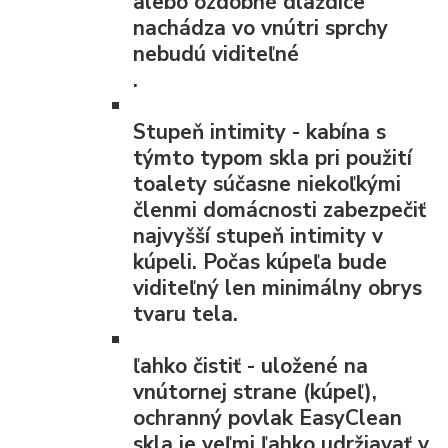
alebo ozdobné dlaždice
nachádza vo vnútri sprchy
nebudú viditeľné
.
Stupeň intimity
- kabína s
týmto typom skla pri použití
toalety súčasne niekoľkými
členmi domácnosti zabezpečiť
najvyšší stupeň intimity v
kúpeli. Počas kúpeľa bude
viditeľný len minimálny obrys
tvaru tela.
ľahko čistiť
- uložené na
vnútornej strane (kúpeľ),
ochranný povlak EasyClean
skla je veľmi ľahko udržiavať v