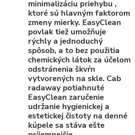
minimalizáciu priehybu
,
ktoré sú hlavným faktorom
zmeny mierky. EasyClean
povlak tiež umožňuje
rýchly a jednoduchý
spôsob, a to bez použitia
chemických látok za účelom
odstránenia škvŕn
vytvorených na skle. Cab
radaway potiahnuté
EasyClean
zaručenie
udržanie hygienickej a
estetickej čistoty
na denné
kúpele sa stáva ešte
príjemnejšie.