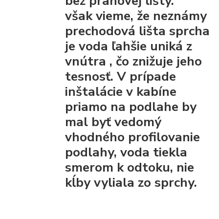
bez prahovej lišty."
však vieme, že
neznámy
prechodová lišta
sprcha
je voda ľahšie uniká z
vnútra
, čo znižuje jeho
tesnosť. V prípade
inštalácie v kabíne
priamo na podlahe by
mal byť vedomý
vhodného profilovanie
podlahy, voda tiekla
smerom k odtoku, nie
kĺby vyliala zo sprchy.