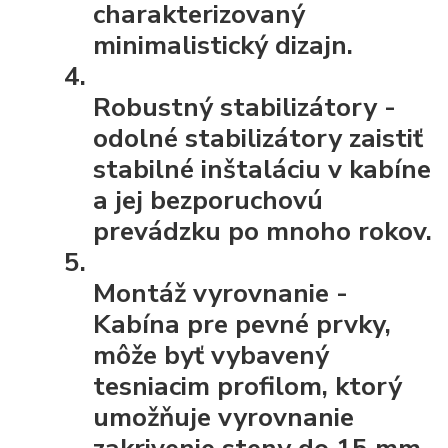
charakterizovaný
minimalistický dizajn.
Robustný stabilizátory
-
odolné stabilizátory zaistiť
stabilné inštaláciu v kabíne
a jej bezporuchovú
prevádzku po mnoho rokov.
Montáž vyrovnanie
-
Kabína pre pevné prvky,
môže byť vybavený
tesniacim profilom, ktorý
umožňuje vyrovnanie
zakrivenie steny do 15 mm