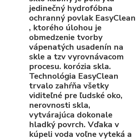
jedinečný hydrofóbna
ochranný povlak EasyClean
, ktorého úlohou je
obmedzenie tvorby
vápenatých usadenín na
skle a tzv vyrovnávacom
procesu. korózia skla.
Technológia EasyClean
trvalo zahŕňa všetky
viditeľné pre ľudské oko,
nerovnosti skla,
vytvárajúca dokonale
hladký povrch. Vďaka
v
kúpeli voda voľne vyteká a