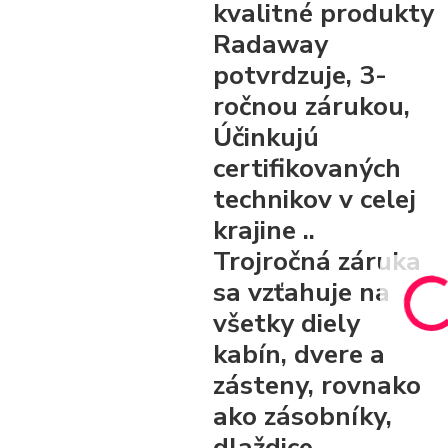
kvalitné produkty
Radaway
potvrdzuje, 3-
ročnou zárukou,
Účinkujú
certifikovaných
technikov v celej
krajine ..
Trojročná záruka
sa vzťahuje na
všetky diely
kabín, dvere a
zásteny, rovnako
ako zásobníky,
dlaždice.