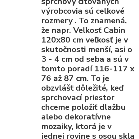
sprchový citovaných
výrobcovia
sú celkové
rozmery
. To znamená,
že napr. Veľkosť Cabin
120x80 cm veľkosť je v
skutočnosti menší, asi o
3 - 4 cm od seba a sú v
tomto poradí 116-117 x
76 až 87 cm. To je
obzvlášť dôležité, keď
sprchovací priestor
chceme položiť dlažbu
alebo dekoratívne
mozaiky, ktorá je v
jednej rovine s osou skla