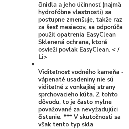
činidla a jeho účinnosť (najmä
hydrofóbne vlastnosti) sa
postupne zmenšuje, takže raz
za šesť mesiacov, sa odporúča
použiť opatrenia EasyClean
Sklenená ochrana, ktorá
osvieži povlak EasyClean. < /
Li>
Viditeľnosť vodného kameňa
-
vápenaté usadeniny nie sú
viditeľné z vonkajšej strany
sprchovacieho kúta. Z tohto
dôvodu, to je často mylne
považované za nevyžadujúci
čistenie.
***
V skutočnosti sa
však tento typ skla