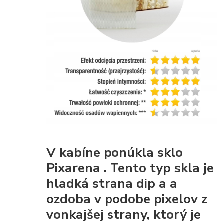
V kabíne ponúkla
sklo
Pixarena
. Tento typ skla je
hladká strana dip
a a
ozdoba v podobe pixelov z
vonkajšej strany, ktorý je