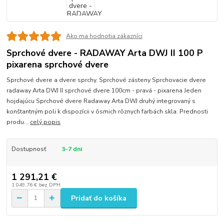
Ako ma hodnotia zákazníci
Sprchové dvere - RADAWAY Arta DWJ II 100 P
pixarena sprchové dvere
Sprchové dvere a dvere sprchy. Sprchové zásteny Sprchovacie dvere
radaway Arta DWJ II sprchové dvere 100cm - pravá - pixarena Jeden
hojdajúcu Sprchové dvere Radaway Arta DWJ druhý integrovaný s
konštantným poli k dispozícii v ôsmich rôznych farbách skla. Prednosti
produ...
celý popis
Dostupnosť
3-7 dni
1 291,21 €
1 049,76 €
bez DPH
Pridať do košíka