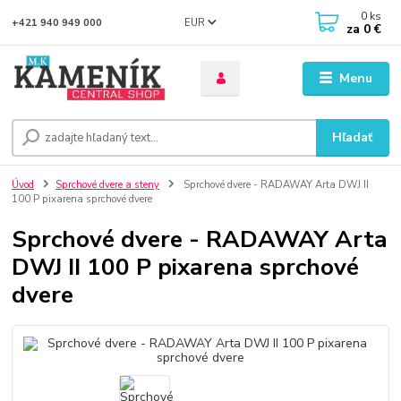
0
ks
EUR
+421 940 949 000
za
0 €
Menu
Hľadať
Úvod
Sprchové dvere a steny
Sprchové dvere - RADAWAY Arta DWJ II
100 P pixarena sprchové dvere
Sprchové dvere - RADAWAY Arta
DWJ II 100 P pixarena sprchové
dvere