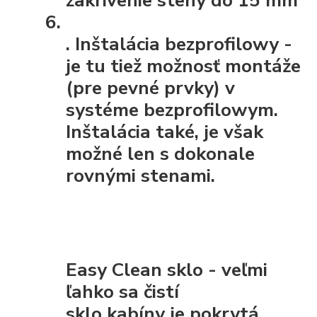
.
Inštalácia bezprofilowy
-
je tu tiež možnosť montáže
(pre pevné prvky) v
systéme bezprofilowym.
Inštalácia také, je však
možné len s dokonale
rovnými stenami.
Easy Clean sklo - veľmi
ľahko sa čistí
sklo kabíny je pokrytá