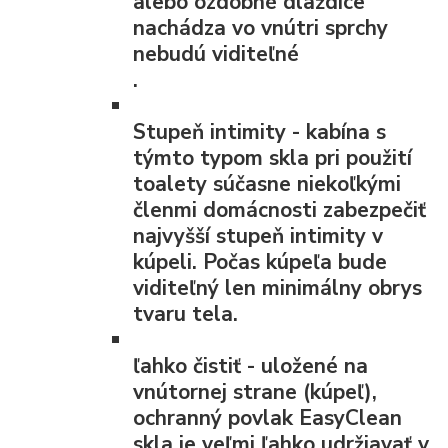
alebo ozdobné dlaždice
nachádza vo vnútri sprchy
nebudú viditeľné
.
Stupeň intimity
- kabína s
týmto typom skla pri použití
toalety súčasne niekoľkými
členmi domácnosti zabezpečiť
najvyšší stupeň intimity v
kúpeli. Počas kúpeľa bude
viditeľný len minimálny obrys
tvaru tela.
ľahko čistiť
- uložené na
vnútornej strane (kúpeľ),
ochranný povlak EasyClean
skla je veľmi ľahko udržiavať v