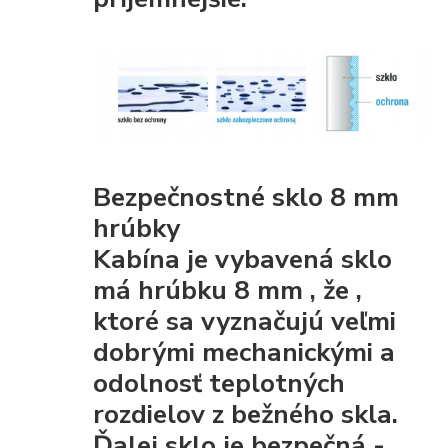
Bezpečnostné sklo 8 mm
hrúbky
Kabína je vybavená
sklo
má hrúbku 8 mm
, že
,
ktoré sa vyznačujú veľmi
dobrými mechanickými
a
odolnosť teplotných
rozdielov z bežného skla.
Ďalej sklo je
bezpečná
-