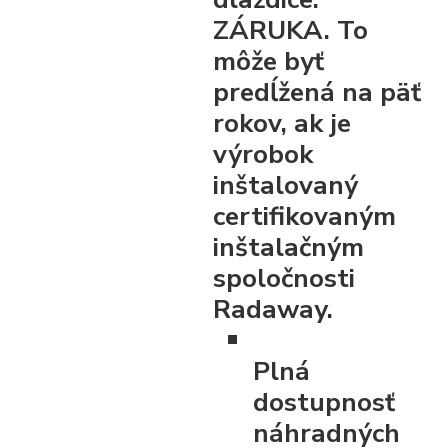
ZÁRUKA. To
môže byť
predĺžená na päť
rokov, ak je
výrobok
inštalovaný
certifikovaným
inštalačným
spoločnosti
Radaway.
Plná
dostupnosť
náhradných