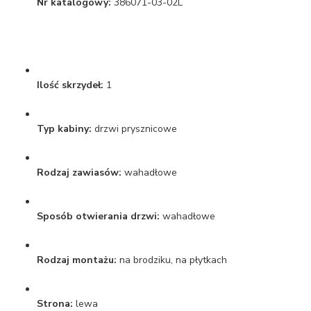
Nr katalogowy:
386071-03-02L
Ilość skrzydeł:
1
Typ kabiny:
drzwi prysznicowe
Rodzaj zawiasów:
wahadłowe
Sposób otwierania drzwi:
wahadłowe
Rodzaj montażu:
na brodziku, na płytkach
Strona:
lewa