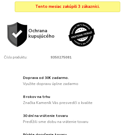
Tento mesiac zakúpili 3 zákazníci.
Ochrana
kupujúcého
Číslo produktu:
9350275081
Doprava od 30€ zadarmo.
Využite dopravu úplne zadarmo
8 rokov na trhu
Značka Kameník Vás presvedčí o kvalite
30 dní na vrátenie tovaru
Predĺžili sme dobu na vrátenie tovaru
Rýchle doručenie tovaru