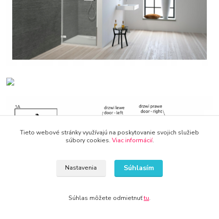
Tieto webové stránky využívajú na poskytovanie svojich služieb
súbory cookies.
Viac informácií
.
Súhlasím
Nastavenia
Súhlas môžete odmietnuť
tu
.