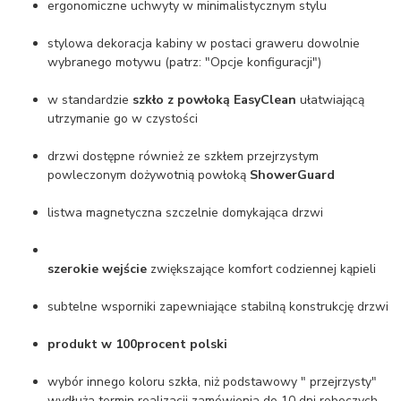
ergonomiczne uchwyty w minimalistycznym stylu
stylowa dekoracja kabiny w postaci graweru dowolnie
wybranego motywu (patrz: "Opcje konfiguracji")
w standardzie
szkło z powłoką EasyClean
ułatwiającą
utrzymanie go w czystości
drzwi dostępne również ze szkłem przejrzystym
powleczonym dożywotnią powłoką
ShowerGuard
listwa magnetyczna szczelnie domykająca drzwi
szerokie wejście
zwiększające komfort codziennej kąpieli
subtelne wsporniki zapewniające stabilną konstrukcję drzwi
produkt w 100procent polski
wybór innego koloru szkła, niż podstawowy " przejrzysty"
wydłuża termin realizacji zamówienia do 10 dni roboczych