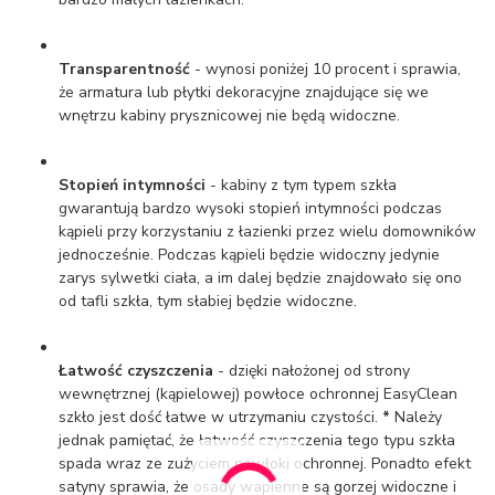
Transparentność
- wynosi poniżej 10 procent i sprawia,
że armatura lub płytki dekoracyjne znajdujące się we
wnętrzu kabiny prysznicowej nie będą widoczne.
Stopień intymności
- kabiny z tym typem szkła
gwarantują bardzo wysoki stopień intymności podczas
kąpieli przy korzystaniu z łazienki przez wielu domowników
jednocześnie. Podczas kąpieli będzie widoczny jedynie
zarys sylwetki ciała, a im dalej będzie znajdowało się ono
od tafli szkła, tym słabiej będzie widoczne.
Łatwość czyszczenia
- dzięki nałożonej od strony
wewnętrznej (kąpielowej) powłoce ochronnej EasyClean
szkło jest dość łatwe w utrzymaniu czystości.
*
Należy
jednak pamiętać, że łatwość czyszczenia tego typu szkła
spada wraz ze zużyciem powłoki ochronnej. Ponadto efekt
satyny sprawia, że osady wapienne są gorzej widoczne i