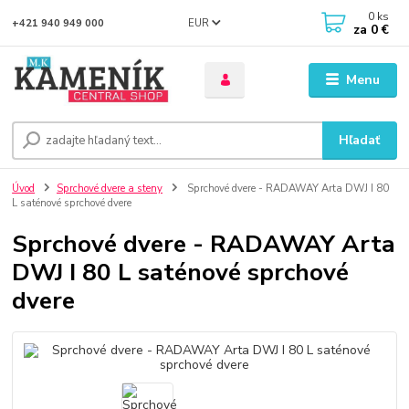
0
ks
EUR
+421 940 949 000
za
0 €
Menu
Hľadať
Úvod
Sprchové dvere a steny
Sprchové dvere - RADAWAY Arta DWJ I 80
L saténové sprchové dvere
Sprchové dvere - RADAWAY Arta
DWJ I 80 L saténové sprchové
dvere