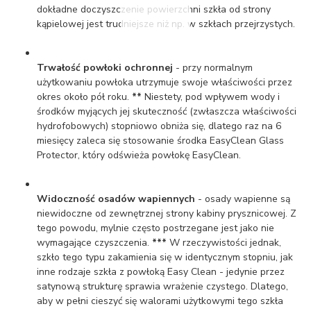
dokładne doczyszczenie powierzchni szkła od strony
kąpielowej jest trudniejsze niż np. w szkłach przejrzystych.
Trwałość powłoki ochronnej
- przy normalnym
użytkowaniu powłoka utrzymuje swoje właściwości przez
okres około pół roku.
**
Niestety, pod wpływem wody i
środków myjących jej skuteczność (zwłaszcza właściwości
hydrofobowych) stopniowo obniża się, dlatego raz na 6
miesięcy zaleca się stosowanie środka EasyClean Glass
Protector, który odświeża powłokę EasyClean.
Widoczność osadów wapiennych
- osady wapienne są
niewidoczne od zewnętrznej strony kabiny prysznicowej. Z
tego powodu, mylnie często postrzegane jest jako nie
wymagające czyszczenia.
***
W rzeczywistości jednak,
szkło tego typu zakamienia się w identycznym stopniu, jak
inne rodzaje szkła z powłoką Easy Clean - jedynie przez
satynową strukturę sprawia wrażenie czystego. Dlatego,
aby w pełni cieszyć się walorami użytkowymi tego szkła