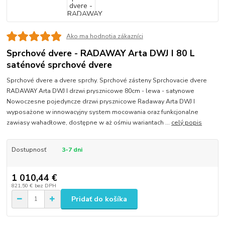
Ako ma hodnotia zákazníci
Sprchové dvere - RADAWAY Arta DWJ I 80 L
saténové sprchové dvere
Sprchové dvere a dvere sprchy. Sprchové zásteny Sprchovacie dvere
RADAWAY Arta DWJ I drzwi prysznicowe 80cm - lewa - satynowe
Nowoczesne pojedyncze drzwi prysznicowe Radaway Arta DWJ I
wyposażone w innowacyjny system mocowania oraz funkcjonalne
zawiasy wahadłowe, dostępne w aż ośmiu wariantach ...
celý popis
Dostupnosť
3-7 dni
1 010,44 €
821,50 €
bez DPH
Pridať do košíka