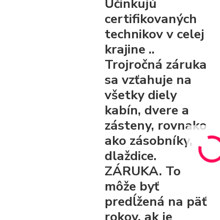
Účinkujú
certifikovaných
technikov v celej
krajine ..
Trojročná záruka
sa vzťahuje na
všetky diely
kabín, dvere a
zásteny, rovnako
ako zásobníky,
dlaždice.
ZÁRUKA. To
môže byť
predĺžená na päť
rokov, ak je