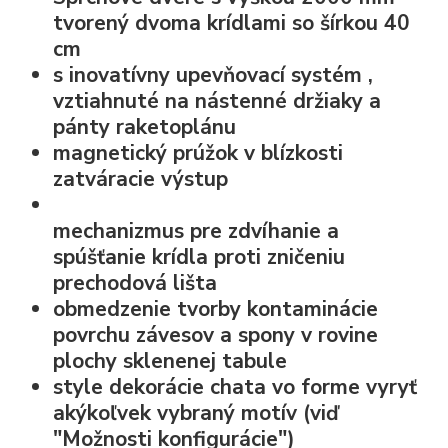
tvorený dvoma krídlami so šírkou 40
cm
s
inovatívny upevňovací systém
,
vztiahnuté na nástenné držiaky a
pánty raketoplánu
magnetický prúžok v blízkosti
zatváracie výstup
mechanizmus pre zdvíhanie a
spúšťanie krídla
proti zničeniu
prechodová lišta
obmedzenie tvorby kontaminácie
povrchu závesov a spony v rovine
plochy sklenenej tabule
style dekorácie chata vo forme
vyryť
akýkoľvek vybraný motív
(viď
"Možnosti konfigurácie")