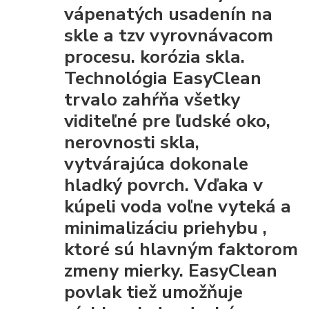
vápenatých usadenín na
skle a tzv vyrovnávacom
procesu. korózia skla.
Technológia EasyClean
trvalo zahŕňa všetky
viditeľné pre ľudské oko,
nerovnosti skla,
vytvárajúca dokonale
hladký povrch. Vďaka
v
kúpeli voda voľne vyteká a
minimalizáciu priehybu
,
ktoré sú hlavným faktorom
zmeny mierky. EasyClean
povlak tiež umožňuje