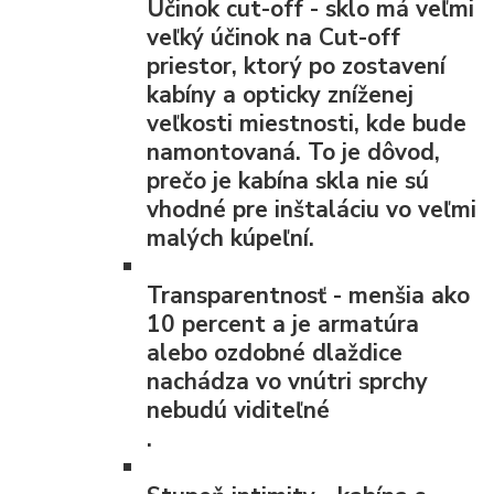
Účinok cut-off
- sklo má veľmi
veľký účinok na Cut-off
priestor, ktorý po zostavení
kabíny a opticky zníženej
veľkosti miestnosti, kde bude
namontovaná. To je dôvod,
prečo je kabína skla nie sú
vhodné pre inštaláciu vo veľmi
malých kúpeľní.
Transparentnosť
- menšia ako
10 percent a je armatúra
alebo ozdobné dlaždice
nachádza vo vnútri sprchy
nebudú viditeľné
.