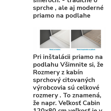
sprche
, ale aj moderné
priamo na podlahe
Pri inštalácii priamo na
podlahu Všimnite si, že
Rozmery z kabín
sprchový citovaných
výrobcovia
sú celkové
rozmery
. To znamená,
že napr. Veľkosť Cabin
120x80 cm veľkosť je v