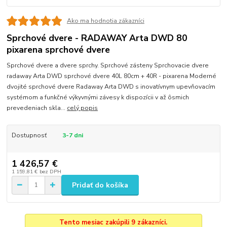
Ako ma hodnotia zákazníci
Sprchové dvere - RADAWAY Arta DWD 80
pixarena sprchové dvere
Sprchové dvere a dvere sprchy. Sprchové zásteny Sprchovacie dvere
radaway Arta DWD sprchové dvere 40L 80cm + 40R - pixarena Moderné
dvojité sprchové dvere Radaway Arta DWD s inovatívnym upevňovacím
systémom a funkčné výkyvnými závesy k dispozícii v až ôsmich
prevedeniach skla...
celý popis
Dostupnosť
3-7 dni
1 426,57 €
1 159,81 €
bez DPH
Pridať do košíka
Tento mesiac zakúpili 9 zákazníci.