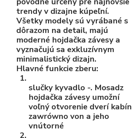
pôvodne určený pre najnovšie
trendy v dizajne kúpeľní.
Všetky modely sú vyrábané s
dôrazom na detail, majú
moderné hojdačka závesy a
vyznačujú sa exkluzívnym
minimalistický dizajn.
Hlavné funkcie zberu:
slučky kyvadlo
-. Mosadz
hojdačka závesy umožní
voľný otvorenie dverí kabín
zawrówno von a jeho
vnútorné