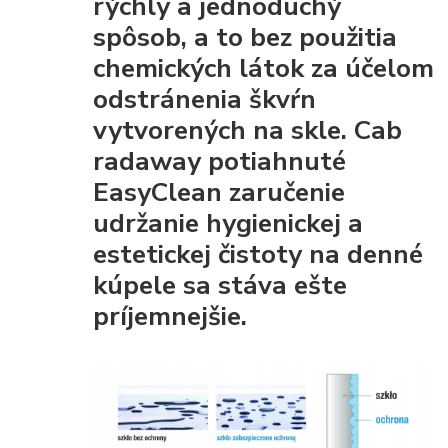
rýchly a jednoduchý
spôsob, a to bez použitia
chemických látok za účelom
odstránenia škvŕn
vytvorených na skle. Cab
radaway potiahnuté
EasyClean
zaručenie
udržanie hygienickej a
estetickej čistoty
na denné
kúpele sa stáva ešte
príjemnejšie.