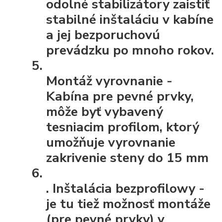
odolné stabilizátory zaistiť
stabilné inštaláciu v kabíne
a jej bezporuchovú
prevádzku po mnoho rokov.
Montáž vyrovnanie
-
Kabína pre pevné prvky,
môže byť vybavený
tesniacim profilom, ktorý
umožňuje vyrovnanie
zakrivenie steny do 15 mm
.
Inštalácia bezprofilowy
-
je tu tiež možnosť montáže
(pre pevné prvky) v