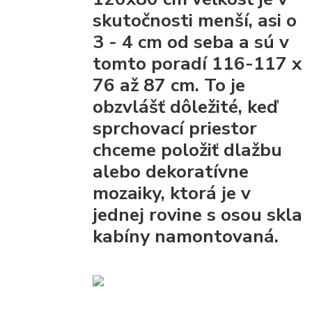
skutočnosti menší, asi o
3 - 4 cm od seba a sú v
tomto poradí 116-117 x
76 až 87 cm. To je
obzvlášť dôležité, keď
sprchovací priestor
chceme položiť dlažbu
alebo dekoratívne
mozaiky, ktorá je v
jednej rovine s osou skla
kabíny namontovaná.