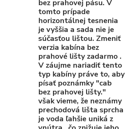
bez prahovej pásu.
V
tomto prípade
horizontálnej tesnenia
je vyššia a sada nie je
súčasťou lištou.
Zmeniť
verzia kabína bez
prahové lišty
zadarmo
.
V záujme nariadiť tento
typ kabíny práve to, aby
písať poznámky "cab
bez prahovej lišty."
však vieme, že
neznámy
prechodová lišta
sprcha
je voda ľahšie uniká z
vnútra
, čo znižuje jeho