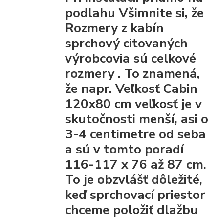
podlahu Všimnite si, že
Rozmery z kabín
sprchový citovaných
výrobcovia
sú celkové
rozmery
. To znamená,
že napr. Veľkosť Cabin
120x80 cm veľkosť je v
skutočnosti menší, asi o
3-4 centimetre od seba
a sú v tomto poradí
116-117 x 76 až 87 cm.
To je obzvlášť dôležité,
keď sprchovací priestor
chceme položiť dlažbu