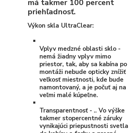
má takmer 100 percent
priehľadnosť.
Výkon skla UltraClear:
Vplyv medzné oblasti
sklo -
nemá žiadny vplyv mimo
priestor, tak, aby sa kabína po
montáži nebude opticky znížiť
veľkosť miestnosti, kde bude
namontovaný, a je počuť aj na
veľmi malé kúpeľne.
Transparentnosť
- .. Vo výške
takmer stopercentné záruky
vynikajúci priepustnosti svetla