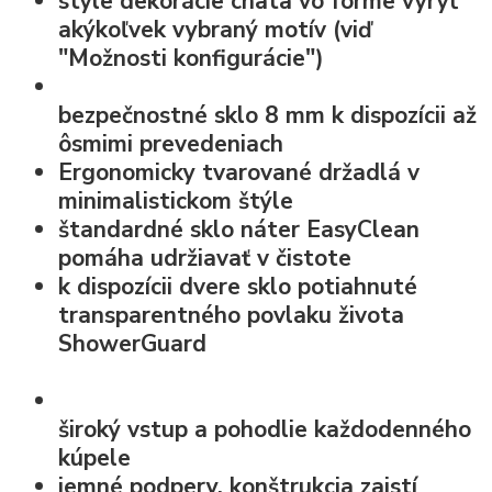
style dekorácie chata vo forme
vyryť
akýkoľvek vybraný motív
(viď
"Možnosti konfigurácie")
bezpečnostné sklo
8 mm k dispozícii až
ôsmimi prevedeniach
Ergonomicky tvarované držadlá v
minimalistickom štýle
štandardné
sklo náter EasyClean
pomáha udržiavať v čistote
k dispozícii dvere sklo potiahnuté
transparentného povlaku života
ShowerGuard
široký vstup
a pohodlie každodenného
kúpele
jemné podpery, konštrukcia zaistí