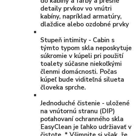
do kabíny a farby a presné
detaily prvkov vo vnútri
kabíny, napríklad armatúry,
dlaždice alebo ozdobné prvky
Stupeň intimity
- Cabin s
týmto typom skla neposkytuje
súkromie v kúpeli pri použití
toalety súčasne niekoľkými
členmi domácnosti. Počas
kúpeľ bude viditeľná silueta
človeka sprche.
Jednoduché čistenie
- uložené
na vnútornú stranu (DIP)
poťahovaní ochranného skla
EasyClean je ľahko udržiavať v
čistote.
*
Všimnite si však, že