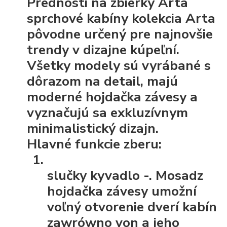
Prednosti na zbierky Arta
sprchové kabíny kolekcia Arta
pôvodne určený pre najnovšie
trendy v dizajne kúpeľní.
Všetky modely sú vyrábané s
dôrazom na detail, majú
moderné hojdačka závesy a
vyznačujú sa exkluzívnym
minimalistický dizajn.
Hlavné funkcie zberu:
slučky kyvadlo
-. Mosadz
hojdačka závesy umožní
voľný otvorenie dverí kabín
zawrówno von a jeho