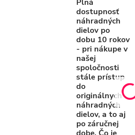
Plná
dostupnosť
náhradných
dielov po
dobu 10 rokov
- pri nákupe v
našej
spoločnosti
stále prístup
do
originálnych
náhradných
dielov, a to aj
po záručnej
dobe. Čo je