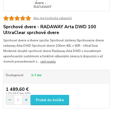
Ako ma hodnotia zákazníci
Sprchové dvere - RADAWAY Arta DWD 100
UltraClear sprchové dvere
Sprchové dvere a dvere sprchy. Sprchové zásteny Sprchovacie dvere
radaway Arta DWD Sprchové dvere 100cm 40L + 60R - UltraClear
Moderné dvojité sprchové dvere Radaway Arta DWD s inovatívnym
upevňovacím systémom a funkčné výkyvnými závesy k dispozícii v až
ôsmich prevedeniach s...
celý popis
Dostupnosť
3-7 dni
1 489,60 €
1 211,06 €
bez DPH
Pridať do košíka