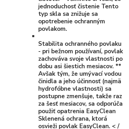
jednoduchosť čistenie Tento
typ skla sa znižuje sa
opotrebenie ochranným
povlakom.
Stabilita ochranného povlaku
- pri bežnom používaní, povlak
zachováva svoje vlastnosti po
dobu asi šiestich mesiacov.
**
Avšak tým, že umývací vodou
činidla a jeho účinnosť (najmä
hydrofóbne vlastnosti) sa
postupne zmenšuje, takže raz
za šesť mesiacov, sa odporúča
použiť opatrenia EasyClean
Sklenená ochrana, ktorá
osvieži povlak EasyClean. < /