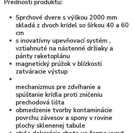
Prednosti produktu:
Sprchové dvere s výškou 2000 mm
skladá z dvoch krídel so šírkou 40 a 60
cm
s
inovatívny upevňovací systém
,
vztiahnuté na nástenné držiaky a
pánty raketoplánu
magnetický prúžok v blízkosti
zatváracie výstup
mechanizmus pre zdvíhanie a
spúšťanie krídla
proti zničeniu
prechodová lišta
obmedzenie tvorby kontaminácie
povrchu závesov a spony v rovine
plochy sklenenej tabule