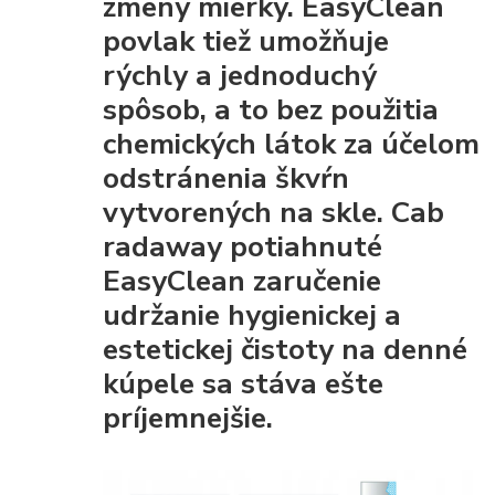
zmeny mierky. EasyClean
povlak tiež umožňuje
rýchly a jednoduchý
spôsob, a to bez použitia
chemických látok za účelom
odstránenia škvŕn
vytvorených na skle. Cab
radaway potiahnuté
EasyClean
zaručenie
udržanie hygienickej a
estetickej čistoty
na denné
kúpele sa stáva ešte
príjemnejšie.