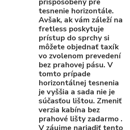
prispôsobený pre
tesnenie horizontále.
Avšak, ak vám záleží na
fretless poskytuje
prístup do sprchy
si
môžete objednať taxík
vo zvolenom prevedení
bez prahovej pásu.
V
tomto prípade
horizontálnej tesnenia
je vyššia a sada nie je
súčasťou lištou.
Zmeniť
verzia kabína bez
prahové lišty
zadarmo
.
V záujme nariadiť tento