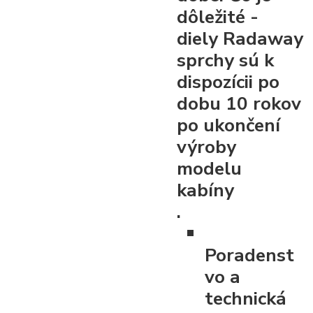
dôležité -
diely Radaway
sprchy sú k
dispozícii po
dobu 10 rokov
po ukončení
výroby
modelu
kabíny
.
Poradenst
vo a
technická