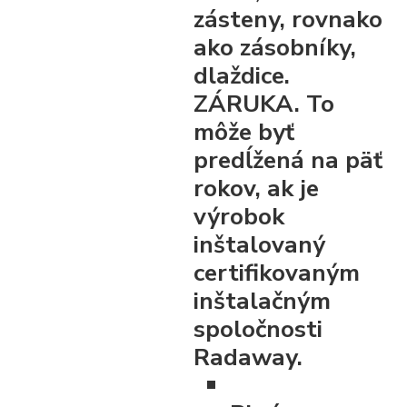
zásteny, rovnako
ako zásobníky,
dlaždice.
ZÁRUKA. To
môže byť
predĺžená na päť
rokov, ak je
výrobok
inštalovaný
certifikovaným
inštalačným
spoločnosti
Radaway.