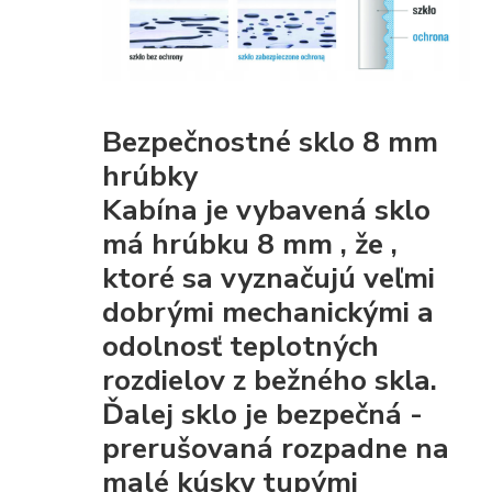
Bezpečnostné sklo 8 mm
hrúbky
Kabína je vybavená
sklo
má hrúbku 8 mm
, že
,
ktoré sa vyznačujú veľmi
dobrými mechanickými
a
odolnosť teplotných
rozdielov z bežného skla.
Ďalej sklo je
bezpečná
-
prerušovaná rozpadne na
malé kúsky tupými