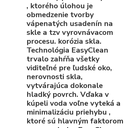
, ktorého úlohou je
obmedzenie tvorby
vápenatých usadenín na
skle a tzv vyrovnávacom
procesu. korózia skla.
Technológia EasyClean
trvalo zahŕňa všetky
viditeľné pre ľudské oko,
nerovnosti skla,
vytvárajúca dokonale
hladký povrch. Vďaka
v
kúpeli voda voľne vyteká a
minimalizáciu priehybu
,
ktoré sú hlavným faktorom