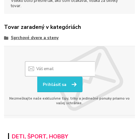
Všetko bolo presne tak, ako som očakával, vďaka za skvelý
tovar.
Tovar zaradený v kategóriách
Sprchové dvere a steny
Prihlásiť sa
Nezmeškajte naše exkluzívne tipy, triky a jedinečné ponuky priamo vo
vašej schránke.
DETI, ŠPORT, HOBBY