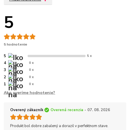
5
5 hodnotenie
5
5 x
4
0 x
3
0 x
2
0 x
1
0 x
Ako overíme hodnotenie?
Overený zákazník
Overená recenzia
- 07. 08. 2026
Produkt bol dobre zabalený a dorazil v perfektnom stave.