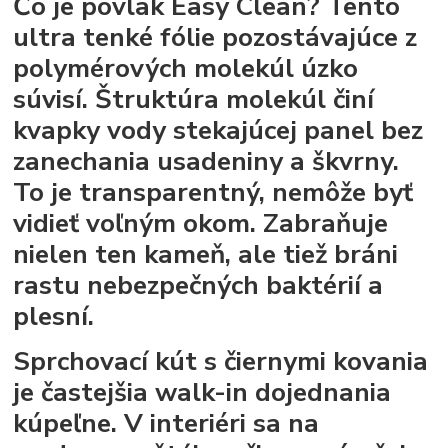
Čo je povlak Easy Clean?
Tento
ultra tenké fólie pozostávajúce z
polymérových molekúl úzko
súvisí. Štruktúra molekúl činí
kvapky vody stekajúcej panel bez
zanechania usadeniny a škvrny.
To je transparentný, nemôže byť
vidieť voľným okom. Zabraňuje
nielen ten kameň, ale tiež bráni
rastu nebezpečných baktérií a
plesní.
Sprchovací kút s čiernymi kovania
je častejšia walk-in dojednania
kúpeľne. V interiéri sa na