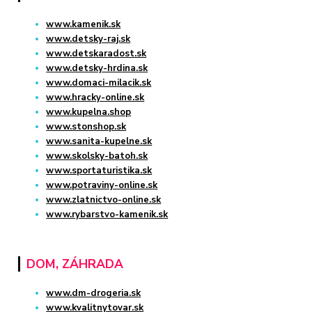
www.kamenik.sk
www.detsky-raj.sk
www.detskaradost.sk
www.detsky-hrdina.sk
www.domaci-milacik.sk
www.hracky-online.sk
www.kupelna.shop
www.stonshop.sk
www.sanita-kupelne.sk
www.skolsky-batoh.sk
www.sportaturistika.sk
www.potraviny-online.sk
www.zlatnictvo-online.sk
www.rybarstvo-kamenik.sk
DOM, ZÁHRADA
www.dm-drogeria.sk
www.kvalitnytovar.sk