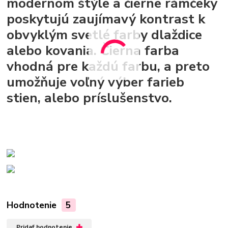
modernom štýle a čierne rámčeky
poskytujú zaujímavý kontrast k
obvyklým svetlé farby dlaždice
alebo kovania. Čierna farba
vhodná pre každú farbu, a preto
umožňuje voľný výber farieb
stien, alebo príslušenstvo.
Hodnotenie
5
Pridať hodnotenie