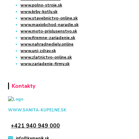
www.polno-stroje.sk
www.krby-kotly.sk
www.stavebnictvo-online.sk
www.maxiobchod-naradie.sk
www.moto-prislusenstvo.sk
www.firemne-zariadenie.sk
www.nahradnediely.online
www.uni-zdrav.sk
www.zlatnictvo-online.sk
www.zariadenie-firmy.sk
Kontakty
WWW.SANITA-KUPELNE.SK
+421 940 949 000
info@kamenik.sk