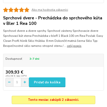
Ako ma hodnotia zákazníci
Sprchové dvere - Prechádzka do sprchového kúta
v Bler 1 Rea 100
Sprchové dvere a dvere sprchy. Sprchové zásteny Sprchovacie dvere
Sprchovací kút stena Prechádzka v bleR 1 Black 100 cm Rea Povlak: Easy
Clean Profil hliník Sklo Hrúbka: 8 mm Dokončiť matná čierna Sklo Typ:
Bezpečnostné sklo rameno stropné stenu / ...
celý popis
Dostupnosť
3-7 dni
309,93 €
251,98 €
bez DPH
Pridať do košíka
Tento mesiac zakúpili 2 zákazníci.