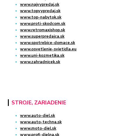
www.najvypredaj.sk
www.topvypredaj.sk
www.top-nabytok.sk
www.proti-skodcom.sk
www.retromaxishop.sk
www.superpredajca.sk
www.spotrebice-domace.sk
www.osvetlenie-svietidla.eu
www.uni-kozmetika.sk
www.zahradnicek.sk
STROJE, ZARIADENIE
www.auto-diel.sk
www.auto-techna.sk
www.moto-diel.sk
www.profi-dielna.sk