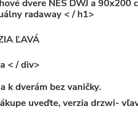
hové dvere NES DWJ a 90x200 c
álny radaway < / h1>
ZIA ĽAVÁ
ia
< / div>
ia k dverám bez vaničky.
nákupe uveďte, verzia drzwi- vľa