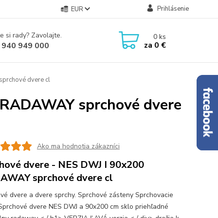
Prihlásenie
EUR
e si rady? Zavolajte.
0
ks
za
0 €
 940 949 000
prchové dvere cl
0 RADAWAY sprchové dvere
Ako ma hodnotia zákazníci
hové dvere - NES DWJ I 90x200
AWAY sprchové dvere cl
vé dvere a dvere sprchy. Sprchové zásteny Sprchovacie
Sprchové dvere NES DWJ a 90x200 cm sklo priehľadné