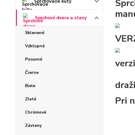
Sprc
Sprchovacie kúty
manu
Sprchové dvere a steny
Sklenené
VER
Výklopné
Posuvné
verz
Čierne
draž
Biele
Pri 
Zlaté
Chrómové
Zásteny