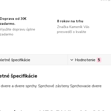
Doprava od 30€
8 rokov na trhu
zadarmo.
Značka Kameník Vás
Využite dopravu úplne
presvedčí o kvalite
zadarmo
etné špecifikácie
Hodnotenie
5
tné špecifikácie
dvere a dvere sprchy. Sprchové zásteny Sprchovacie dvere