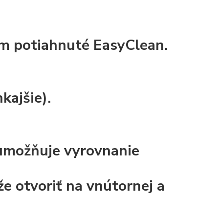
mm
potiahnuté
EasyClean.
kajšie).
 umožňuje vyrovnanie
e otvoriť na vnútornej a