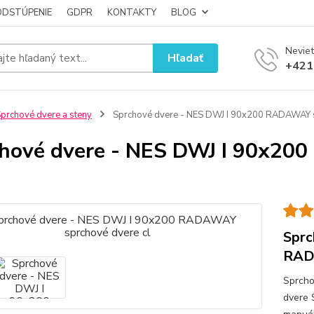
ODSTÚPENIE
GDPR
KONTAKTY
BLOG
Neviet
Hľadať
+421
prchové dvere a steny
Sprchové dvere - NES DWJ I 90x200 RADAWAY s
hové dvere - NES DWJ I 90x20
Sprc
RAD
Sprcho
dvere 