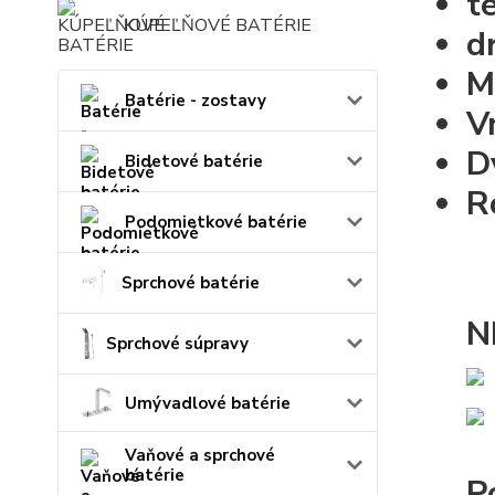
t
KÚPEĽŇOVÉ BATÉRIE
d
M
Batérie - zostavy
V
D
Bidetové batérie
R
Podomietkové batérie
Sprchové batérie
N
Sprchové súpravy
Umývadlové batérie
Vaňové a sprchové
batérie
P