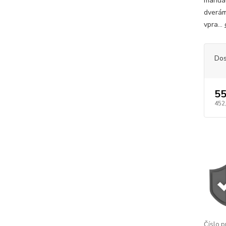
manuál
dverám
vpra...
Dos
55
452
Číslo p