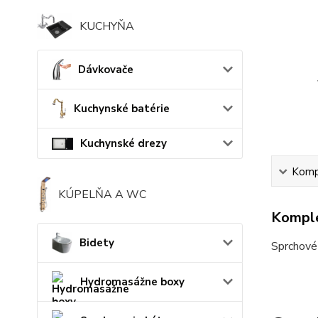
KUCHYŇA
Dávkovače
Kuchynské batérie
Kuchynské drezy
Kompl
KÚPELŇA A WC
Komple
Bidety
Sprchové 
Hydromasážne boxy