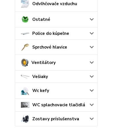
Odvlhčovače vzduchu
Ostatné
Police do kúpeľne
Sprchové hlavice
Ventilátory
Vešiaky
Wc kefy
WC splachovacie tlačidlá
Zostavy príslušenstva