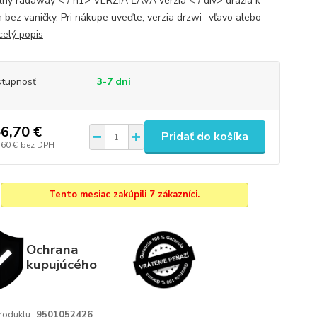
ny radaway < / h1> VERZIA ĽAVÁ verzia < / div> dražia k
 bez vaničky. Pri nákupe uveďte, verzia drzwi- vľavo alebo
celý popis
tupnosť
3-7 dni
6,70 €
Pridať do košíka
,60 €
bez DPH
Tento mesiac zakúpili 7 zákazníci.
Ochrana
kupujúcého
roduktu:
9501052426