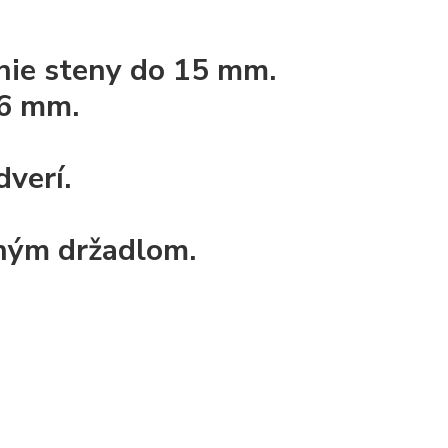
nie steny do 15 mm.
 6 mm.
dverí.
aným držadlom.