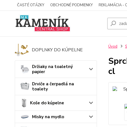
ČASTÉ OTÁZKY
OBCHODNÉ PODMIENKY
REKLAMÁCIA - 
Úvod
S
DOPLNKY DO KÚPELNE
Sprc
Držiaky na toaletný
cl
papier
Drviče a čerpadlá na
toalety
Koše do kúpelne
Misky na mydlo