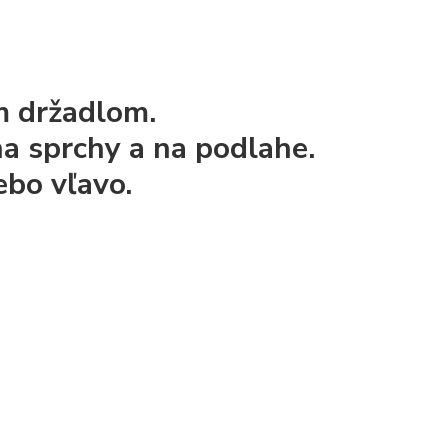
m držadlom.
a sprchy a na podlahe.
ebo vľavo.