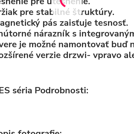
esnenie pre utesnenie.
ržiak pre stabilné štruktúry.
agnetický pás zaisťuje tesnosť.
nútorné nárazník s integrovaný
vere je možné namontovať buď n
ozšírené verzie drzwi- vpravo al
ES séria Podrobnosti:
opis fotografie: