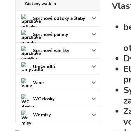
Vlas
Zásteny walk in
Sprchové odtoky a žľaby
b
Sprchové panely
o
Sprchové vaničky
D
E
Umývadlá
p
Vane
S
z
WC dosky
Z
Wc misy
v