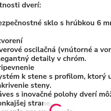
tnosti dverí:
ezpečnostné sklo s hrúbkou
6 
tvorení
verové
oscilačná
(vnútorné a von
legantný detaily v chróm.
ripevnenie
ystém k stene s profilom, ktorý
akrivenie steny.
áves s inovačné polohy dverí môž
onkajšej strane.