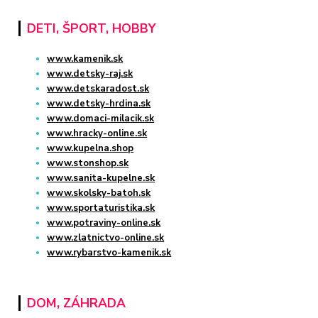
DETI, ŠPORT, HOBBY
www.kamenik.sk
www.detsky-raj.sk
www.detskaradost.sk
www.detsky-hrdina.sk
www.domaci-milacik.sk
www.hracky-online.sk
www.kupelna.shop
www.stonshop.sk
www.sanita-kupelne.sk
www.skolsky-batoh.sk
www.sportaturistika.sk
www.potraviny-online.sk
www.zlatnictvo-online.sk
www.rybarstvo-kamenik.sk
DOM, ZÁHRADA