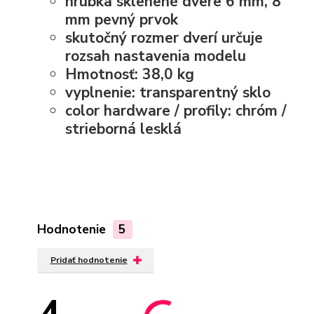
hrúbka sklenené dvere 6 mm, 8
mm pevný prvok
skutočný rozmer dverí určuje
rozsah nastavenia modelu
Hmotnosť: 38,0 kg
vyplnenie: transparentný sklo
color hardware / profily: chróm /
strieborná lesklá
Hodnotenie
5
Pridať hodnotenie