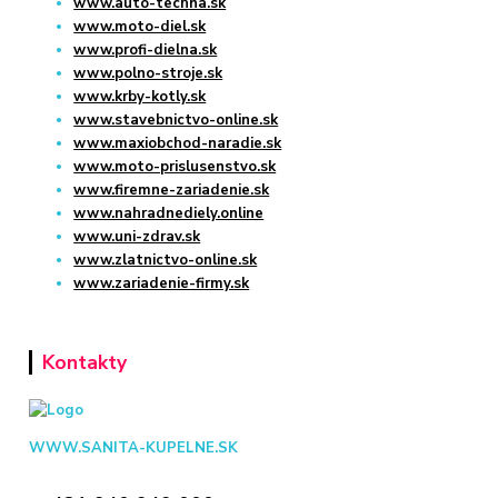
www.auto-techna.sk
www.moto-diel.sk
www.profi-dielna.sk
www.polno-stroje.sk
www.krby-kotly.sk
www.stavebnictvo-online.sk
www.maxiobchod-naradie.sk
www.moto-prislusenstvo.sk
www.firemne-zariadenie.sk
www.nahradnediely.online
www.uni-zdrav.sk
www.zlatnictvo-online.sk
www.zariadenie-firmy.sk
Kontakty
WWW.SANITA-KUPELNE.SK