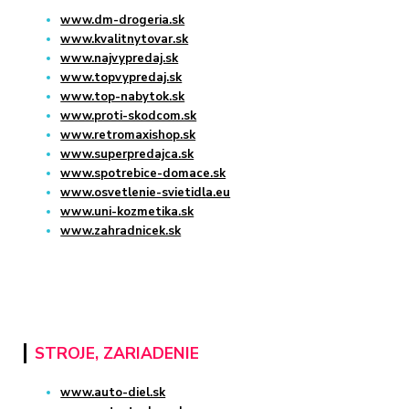
www.dm-drogeria.sk
www.kvalitnytovar.sk
www.najvypredaj.sk
www.topvypredaj.sk
www.top-nabytok.sk
www.proti-skodcom.sk
www.retromaxishop.sk
www.superpredajca.sk
www.spotrebice-domace.sk
www.osvetlenie-svietidla.eu
www.uni-kozmetika.sk
www.zahradnicek.sk
STROJE, ZARIADENIE
www.auto-diel.sk