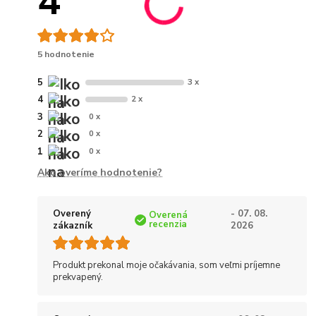
4
5 hodnotenie
5
3 x
4
2 x
3
0 x
2
0 x
1
0 x
Ako overíme hodnotenie?
Overený
- 07. 08.
Overená
recenzia
zákazník
2026
Produkt prekonal moje očakávania, som veľmi príjemne
prekvapený.