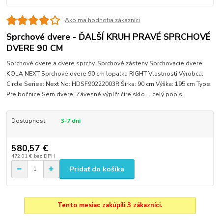
Ako ma hodnotia zákazníci
Sprchové dvere - ĎALŠÍ KRUH PRAVÉ SPRCHOVÉ
DVERE 90 CM
Sprchové dvere a dvere sprchy. Sprchové zásteny Sprchovacie dvere
KOLA NEXT Sprchové dvere 90 cm lopatka RIGHT Vlastnosti Výrobca:
Circle Series: Next No: HDSF90222003R Šírka: 90 cm Výška: 195 cm Type:
Pre bočnice Sem dvere: Závesné výplň: číre sklo ...
celý popis
Dostupnosť
3-7 dni
580,57 €
472,01 €
bez DPH
Pridať do košíka
Tento mesiac zakúpili 3 zákazníci.