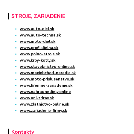
STROJE, ZARIADENIE
www.auto-diel.sk
www.auto-techna.sk
www.moto-diel.sk
www.profi-dielna.sk
www.polno-stroje.sk
www.krby-kotly.sk
www.stavebnictvo-online.sk
www.maxiobchod-naradie.sk
www.moto-prislusenstvo.sk
www.firemne-zariadenie.sk
www.nahradnediely.online
www.uni-zdrav.sk
www.zlatnictvo-online.sk
www.zariadenie-firmy.sk
Kontakty