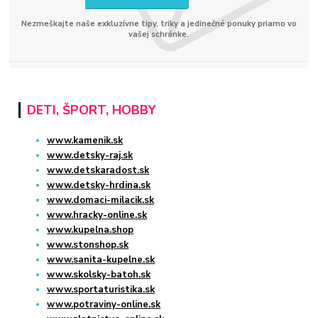
Nezmeškajte naše exkluzívne tipy, triky a jedinečné ponuky priamo vo
vašej schránke.
DETI, ŠPORT, HOBBY
www.kamenik.sk
www.detsky-raj.sk
www.detskaradost.sk
www.detsky-hrdina.sk
www.domaci-milacik.sk
www.hracky-online.sk
www.kupelna.shop
www.stonshop.sk
www.sanita-kupelne.sk
www.skolsky-batoh.sk
www.sportaturistika.sk
www.potraviny-online.sk