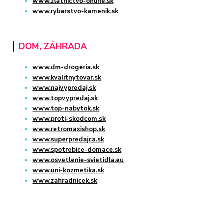
www.zlatnictvo-online.sk
www.rybarstvo-kamenik.sk
DOM, ZÁHRADA
www.dm-drogeria.sk
www.kvalitnytovar.sk
www.najvypredaj.sk
www.topvypredaj.sk
www.top-nabytok.sk
www.proti-skodcom.sk
www.retromaxishop.sk
www.superpredajca.sk
www.spotrebice-domace.sk
www.osvetlenie-svietidla.eu
www.uni-kozmetika.sk
www.zahradnicek.sk