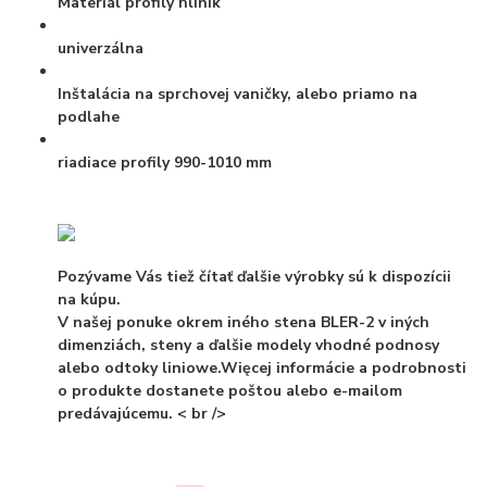
Materiál profily
hliník
univerzálna
Inštalácia
na sprchovej vaničky, alebo priamo na
podlahe
riadiace profily
990-1010 mm
Pozývame Vás tiež čítať ďalšie výrobky sú k dispozícii
na kúpu.
V našej ponuke okrem iného stena BLER-2 v iných
dimenziách, steny a ďalšie modely vhodné podnosy
alebo odtoky liniowe.Więcej informácie a podrobnosti
o produkte dostanete poštou alebo e-mailom
predávajúcemu. < br />