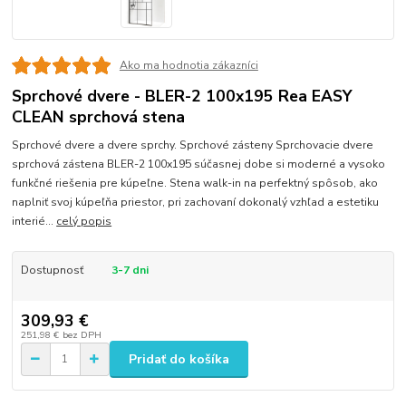
Ako ma hodnotia zákazníci
Sprchové dvere - BLER-2 100x195 Rea EASY
CLEAN sprchová stena
Sprchové dvere a dvere sprchy. Sprchové zásteny Sprchovacie dvere
sprchová zástena BLER-2 100x195 súčasnej dobe si moderné a vysoko
funkčné riešenia pre kúpeľne. Stena walk-in na perfektný spôsob, ako
naplniť svoj kúpeľňa priestor, pri zachovaní dokonalý vzhľad a estetiku
interié...
celý popis
Dostupnosť
3-7 dni
309,93 €
251,98 €
bez DPH
Pridať do košíka