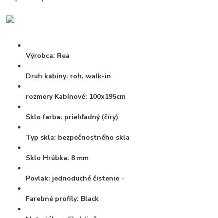
Výrobca:
Rea
Druh kabíny:
roh, walk-in
rozmery
Kabínové:
100x195cm
Sklo farba:
priehľadný (číry)
Typ skla:
bezpečnostného skla
Sklo Hrúbka:
8 mm
Povlak:
jednoduché čistenie -
Farebné profily:
Black