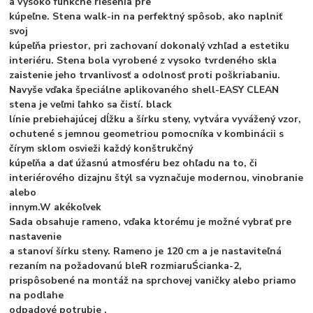
a vysoko funkčné riešenia pre
kúpeľne. Stena walk-in na perfektný spôsob, ako naplniť
svoj
kúpeľňa priestor, pri zachovaní dokonalý vzhľad a estetiku
interiéru. Stena bola
vyrobené z vysoko tvrdeného skla
zaistenie jeho trvanlivosť a odolnosť proti poškriabaniu.
Navyše vďaka špeciálne aplikovaného
shell-EASY CLEAN
stena je veľmi ľahko sa čistí. black
línie prebiehajúcej dĺžku a šírku steny, vytvára vyvážený vzor,
​​ochutené s jemnou geometriou pomocníka v kombinácii s
čírym sklom osvieži každý konštrukčný
kúpeľňa a dať úžasnú atmosféru bez ohľadu na to, či
interiérového dizajnu štýl sa vyznačuje modernou, vinobranie
alebo
innym.W akékoľvek
Sada obsahuje rameno, vďaka ktorému je možné vybrať pre
nastavenie
a stanoví šírku steny. Rameno je 120 cm a je nastaviteľná
rezaním na požadovanú bleR rozmiaruŚcianka-2,
prispôsobené na montáž na sprchovej vaničky alebo priamo
na podlahe
odpadové potrubie
.