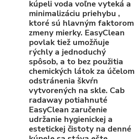
kúpeli voda voľne vyteká a
minimalizáciu priehybu
,
ktoré sú hlavným faktorom
zmeny mierky. EasyClean
povlak tiež umožňuje
rýchly a jednoduchý
spôsob, a to bez použitia
chemických látok za účelom
odstránenia škvŕn
vytvorených na skle. Cab
radaway potiahnuté
EasyClean
zaručenie
udržanie hygienickej a
estetickej čistoty
na denné
kúpele sa stáva ešte