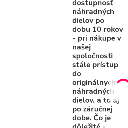
dostupnosť
náhradných
dielov po
dobu 10 rokov
- pri nákupe v
našej
spoločnosti
stále prístup
do
originálnych
náhradných
dielov, a to aj
po záručnej
dobe. Čo je
dôležité -