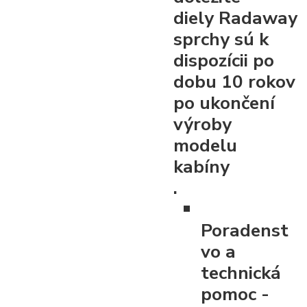
diely Radaway
sprchy sú k
dispozícii po
dobu 10 rokov
po ukončení
výroby
modelu
kabíny
.
Poradenst
vo a
technická
pomoc
-