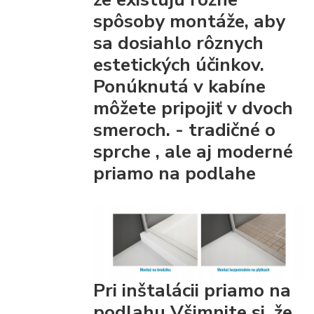
spôsoby montáže, aby
sa dosiahlo rôznych
estetických účinkov.
Ponúknutá v kabíne
môžete pripojiť
v dvoch
smeroch. - tradičné
o
sprche
, ale aj moderné
priamo na podlahe
Pri inštalácii priamo na
podlahu Všimnite si, že