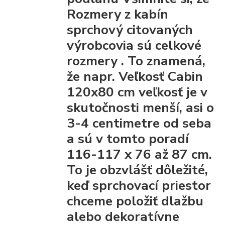
Rozmery z kabín
sprchový citovaných
výrobcovia
sú celkové
rozmery
. To znamená,
že napr. Veľkosť Cabin
120x80 cm veľkosť je v
skutočnosti menší, asi o
3-4 centimetre od seba
a sú v tomto poradí
116-117 x 76 až 87 cm.
To je obzvlášť dôležité,
keď sprchovací priestor
chceme položiť dlažbu
alebo dekoratívne