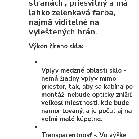
stranách
, priesvitný a má
ľahko zelenkavá farba,
najmä viditeľné na
vyleštených hrán.
Výkon číreho skla:
Vplyv medzné oblasti
sklo -
nemá žiadny vplyv mimo
priestor, tak, aby sa kabína po
montáži nebude opticky znížiť
veľkosť miestnosti, kde bude
namontovaný, a je počuť aj na
veľmi malé kúpeľne.
Transparentnosť
-. Vo výške