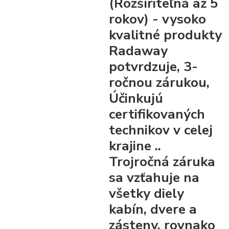
(Rozšíriteľná až 5
rokov)
- vysoko
kvalitné produkty
Radaway
potvrdzuje, 3-
ročnou zárukou,
Účinkujú
certifikovaných
technikov v celej
krajine ..
Trojročná záruka
sa vzťahuje na
všetky diely
kabín, dvere a
zásteny, rovnako