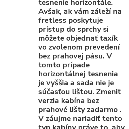
tesnenie horizontále.
Avšak, ak vám záleží na
fretless poskytuje
prístup do sprchy
si
môžete objednať taxík
vo zvolenom prevedení
bez prahovej pásu.
V
tomto prípade
horizontálnej tesnenia
je vyššia a sada nie je
súčasťou lištou.
Zmeniť
verzia kabína bez
prahové lišty
zadarmo
.
V záujme nariadiť tento
typ kabíny práve to, aby