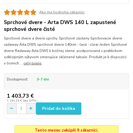
Ako ma hodnotia zákazníci
Sprchové dvere - Arta DWS 140 L zapustené
sprchové dvere čisté
Sprchové dvere a dvere sprchy. Sprchové zásteny Sprchovacie dvere
radaway Arta DWS sprchové dvere 140cm - ľavá - clear Jeden Sprchové
dvere Radaway Arta DWS k bočnej stene, podporovaná v praktickom
odklopným výkyvom smerujúce sklenené tabule. Produkt je k dispozícii
v ôsmich ...
celý popis
Dostupnosť
3-7 dni
1 403,73 €
1 141,24 €
bez DPH
Pridať do košíka
Tento mesiac zakúpili 9 zákazníci.