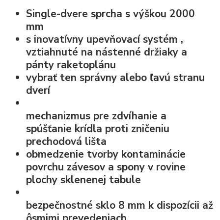
Single-dvere sprcha s výškou 2000
mm
s
inovatívny upevňovací systém
,
vztiahnuté na nástenné držiaky a
pánty raketoplánu
vybrať ten správny alebo ľavú stranu
dverí
mechanizmus pre zdvíhanie a
spúšťanie krídla
proti zničeniu
prechodová lišta
obmedzenie tvorby kontaminácie
povrchu závesov a spony v rovine
plochy sklenenej tabule
bezpečnostné sklo
8 mm k dispozícii až
ôsmimi prevedeniach