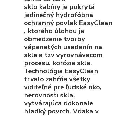
sklo kabíny je pokrytá
jedinečný hydrofóbna
ochranný povlak EasyClean
, ktorého úlohou je
obmedzenie tvorby
vápenatých usadenín na
skle a tzv vyrovnávacom
procesu. korózia skla.
Technológia EasyClean
trvalo zahŕňa všetky
viditeľné pre ľudské oko,
nerovnosti skla,
vytvárajúca dokonale
hladký povrch. Vďaka
v