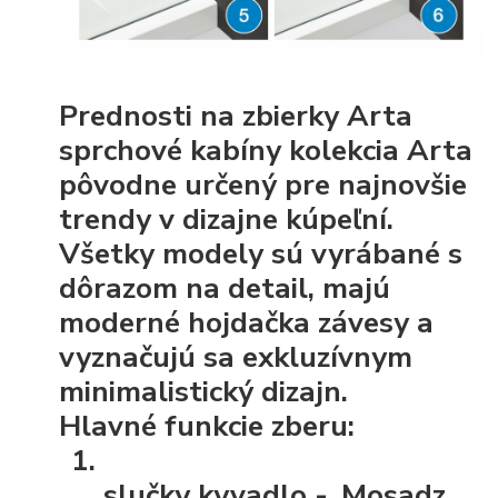
Prednosti na zbierky Arta
sprchové kabíny kolekcia Arta
pôvodne určený pre najnovšie
trendy v dizajne kúpeľní.
Všetky modely sú vyrábané s
dôrazom na detail, majú
moderné hojdačka závesy a
vyznačujú sa exkluzívnym
minimalistický dizajn.
Hlavné funkcie zberu:
slučky kyvadlo
-. Mosadz