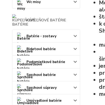
M
Wc misy
al
š
KÚPEĽŇOVÉ BATÉRIE
k 
S
Batérie - zostavy
ma
Bidetové batérie
ši
Podomietkové batérie
je
pr
Sprchové batérie
pr
dn
Sprchové súpravy
mo
Umývadlové batérie