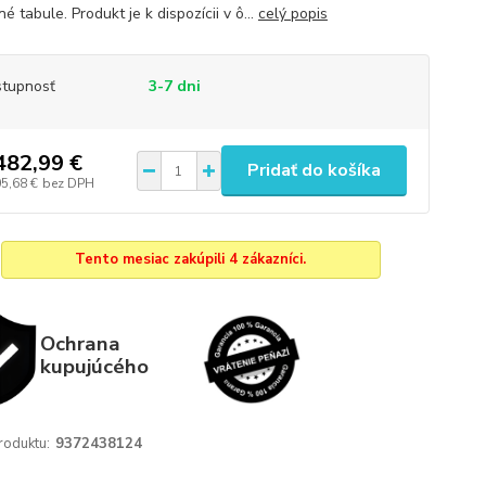
é tabule. Produkt je k dispozícii v ô...
celý popis
tupnosť
3-7 dni
482,99 €
Pridať do košíka
05,68 €
bez DPH
Tento mesiac zakúpili 4 zákazníci.
Ochrana
kupujúcého
roduktu:
9372438124