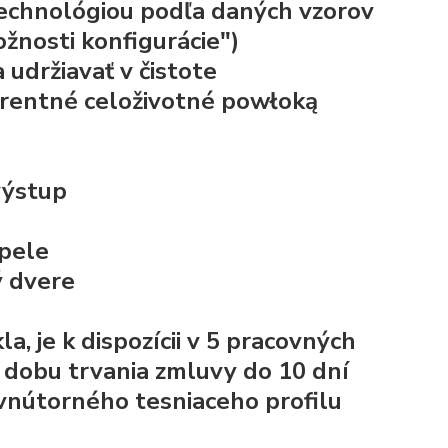
echnológiou podľa daných vzorov
ožnosti konfigurácie")
udržiavať v čistote
parentné celoživotné powłoką
výstup
pele
ý dvere
 je k dispozícii v 5 pracovných
e dobu trvania zmluvy do 10 dní
 vnútorného tesniaceho profilu