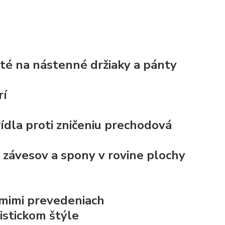
uté na nástenné držiaky a pánty
rí
rídla
proti zničeniu prechodová
závesov a spony v rovine plochy
ôsmimi prevedeniach
istickom štýle