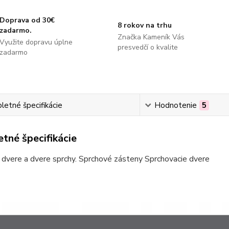
Doprava od 30€
8 rokov na trhu
zadarmo.
Značka Kameník Vás
Využite dopravu úplne
presvedčí o kvalite
zadarmo
etné špecifikácie
Hodnotenie
5
tné špecifikácie
dvere a dvere sprchy. Sprchové zásteny Sprchovacie dvere