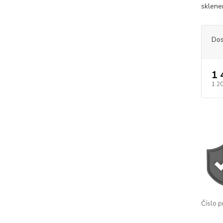
sklenen
Dos
1 
1 2
Číslo p