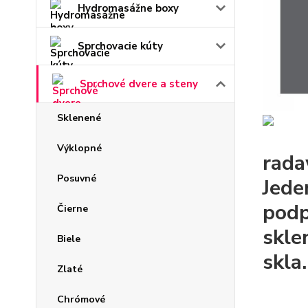
Hydromasážne boxy
Sprchovacie kúty
Sprchové dvere a steny
Sklenené
Výklopné
rada
Posuvné
Jede
podp
Čierne
skle
Biele
skla.
Zlaté
Chrómové