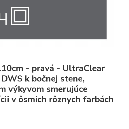
10cm - pravá - UltraClear
 DWS k bočnej stene,
ým výkyvom smerujúce
ícii v ôsmich rôznych farbách