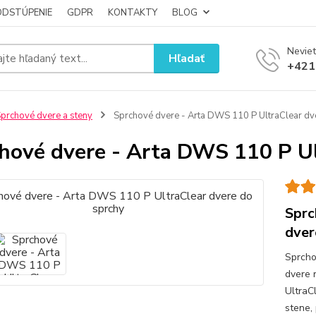
ODSTÚPENIE
GDPR
KONTAKTY
BLOG
Neviet
Hľadať
+421
prchové dvere a steny
Sprchové dvere - Arta DWS 110 P UltraClear dv
hové dvere - Arta DWS 110 P Ul
Sprc
dver
Sprcho
dvere 
UltraC
stene,