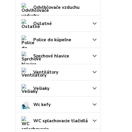
Odvlhčovače vzduchu
Ostatné
Police do kúpeľne
Sprchové hlavice
Ventilátory
Vešiaky
Wc kefy
WC splachovacie tlačidlá