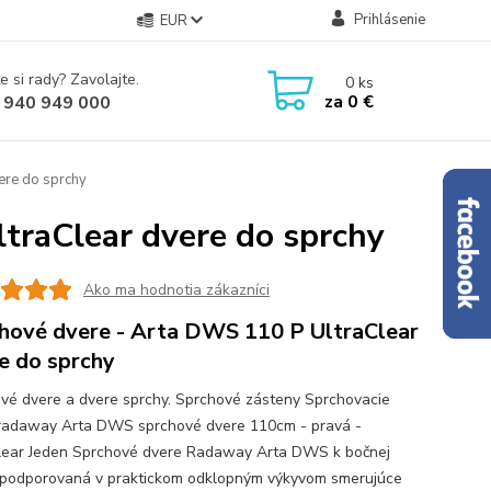
Prihlásenie
EUR
e si rady? Zavolajte.
0
ks
za
0 €
 940 949 000
ere do sprchy
traClear dvere do sprchy
Ako ma hodnotia zákazníci
hové dvere - Arta DWS 110 P UltraClear
e do sprchy
vé dvere a dvere sprchy. Sprchové zásteny Sprchovacie
radaway Arta DWS sprchové dvere 110cm - pravá -
lear Jeden Sprchové dvere Radaway Arta DWS k bočnej
 podporovaná v praktickom odklopným výkyvom smerujúce