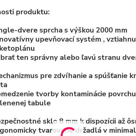
osti produktu:
ngle-dvere sprcha s výškou 2000 mm
inovatívny upevňovací systém
, vztiahn
ketoplánu
brať ten správny alebo ľavú stranu dve
chanizmus pre zdvíhanie a spúšťanie k
šta
medzenie tvorby kontaminácie povrchu 
lenenej tabule
zpečnostné sklo
8 mm k dispozícii až 
gonomicky tvarované držadlá v minimal