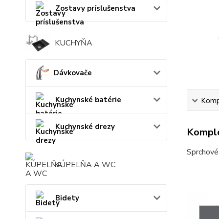
Zostavy príslušenstva
KUCHYŇA
Dávkovače
Kuchynské batérie
Kompl
Kuchynské drezy
Komple
Sprchové 
KÚPELŇA A WC
Bidety