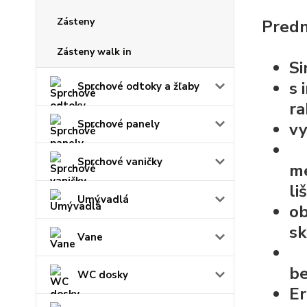
Zásteny
Predn
Zásteny walk in
Si
s
Sprchové odtoky a žľaby
ra
Sprchové panely
vy
Sprchové vaničky
me
li
Umývadlá
ob
sk
Vane
be
WC dosky
Er