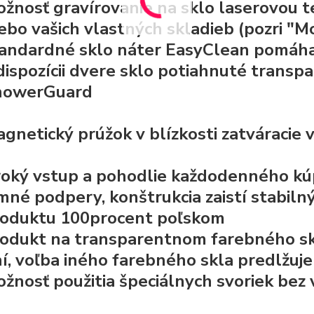
ožnosť
gravírovanie na sklo
laserovou t
ebo vašich vlastných skladieb (pozri "M
tandardné
sklo náter EasyClean
pomáha 
dispozícii dvere sklo potiahnuté trans
howerGuard
gnetický prúžok v blízkosti zatváracie 
roký vstup
a pohodlie každodenného kú
mné podpery, konštrukcia zaistí stabiln
oduktu 100procent poľskom
odukt na transparentnom farebného skla,
í, voľba iného farebného skla predlžuj
žnosť použitia špeciálnych svoriek bez