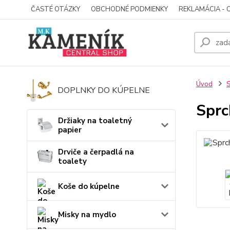
ČASTÉ OTÁZKY
OBCHODNÉ PODMIENKY
REKLAMÁCIA - 
Úvod
S
DOPLNKY DO KÚPELNE
Sprc
Držiaky na toaletný
papier
Drviče a čerpadlá na
toalety
Koše do kúpelne
Misky na mydlo