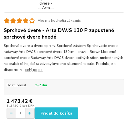
Ako ma hodnotia zákazníci
Sprchové dvere - Arta DWJS 130 P zapustené
sprchové dvere hnedé
Sprchové dvere a dvere sprchy. Sprchové zásteny Sprchovacie dvere
radaway Arta DWJS sprchové dvere 130cm - pravá - Brown Moderné
sprchové dvere Radaway Arta DWJS dvoch bočných stien, umiestnených
na praktické hojdačka závesy krycieho sklenené tabule. Produkt je k
dispozícii v...
celý popis
Dostupnosť
3-7 dni
1 473,42 €
1 197,90 €
bez DPH
Pridať do košíka