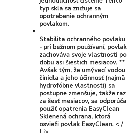
jednoduchosť čistenie Tento
typ skla sa znižuje sa
opotrebenie ochranným
povlakom.
Stabilita ochranného povlaku
- pri bežnom používaní, povlak
zachováva svoje vlastnosti po
dobu asi šiestich mesiacov.
**
Avšak tým, že umývací vodou
činidla a jeho účinnosť (najmä
hydrofóbne vlastnosti) sa
postupne zmenšuje, takže raz
za šesť mesiacov, sa odporúča
použiť opatrenia EasyClean
Sklenená ochrana, ktorá
osvieži povlak EasyClean. < /
Li>