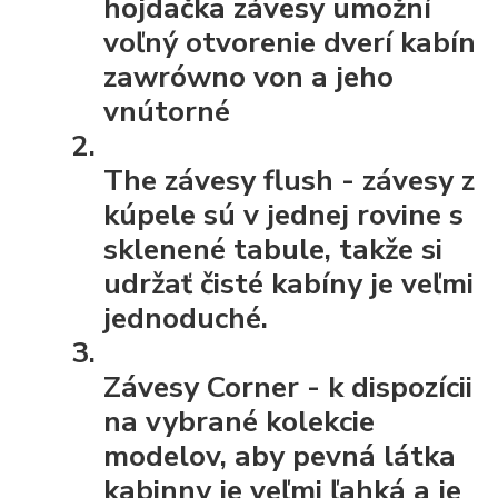
hojdačka závesy umožní
voľný otvorenie dverí kabín
zawrówno von a jeho
vnútorné
The závesy flush
- závesy z
kúpele sú v jednej rovine s
sklenené tabule, takže si
udržať čisté kabíny je veľmi
jednoduché.
Závesy Corner
- k dispozícii
na vybrané kolekcie
modelov, aby pevná látka
kabinny je veľmi ľahká a je