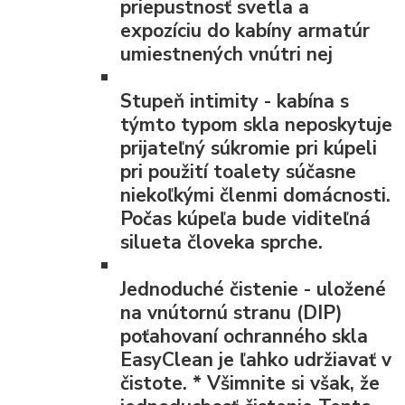
priepustnosť svetla a
expozíciu do kabíny armatúr
umiestnených vnútri nej
Stupeň intimity
- kabína s
týmto typom skla neposkytuje
prijateľný súkromie pri kúpeli
pri použití toalety súčasne
niekoľkými členmi domácnosti.
Počas kúpeľa bude viditeľná
silueta človeka sprche.
Jednoduché čistenie
- uložené
na vnútornú stranu (DIP)
poťahovaní ochranného skla
EasyClean je ľahko udržiavať v
čistote.
*
Všimnite si však, že