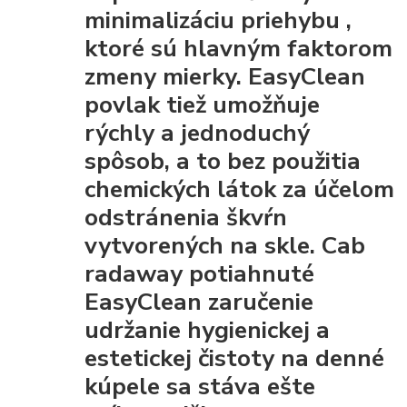
minimalizáciu priehybu
,
ktoré sú hlavným faktorom
zmeny mierky. EasyClean
povlak tiež umožňuje
rýchly a jednoduchý
spôsob, a to bez použitia
chemických látok za účelom
odstránenia škvŕn
vytvorených na skle. Cab
radaway potiahnuté
EasyClean
zaručenie
udržanie hygienickej a
estetickej čistoty
na denné
kúpele sa stáva ešte