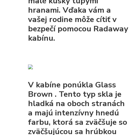
malé kúsky tupými
hranami. Vďaka vám a
vašej rodine môže cítiť v
bezpečí pomocou Radaway
kabínu.
V kabíne ponúkla
Glass
Brown
. Tento typ skla je
hladká na oboch stranách
a majú intenzívny hnedú
farbu, ktorá sa zväčšuje so
zväčšujúcou sa hrúbkou