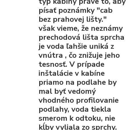
typ kabíny práve to, aby
písať poznámky "cab
bez prahovej lišty."
však vieme, že
neznámy
prechodová lišta
sprcha
je voda ľahšie uniká z
vnútra
, čo znižuje jeho
tesnosť. V prípade
inštalácie v kabíne
priamo na podlahe by
mal byť vedomý
vhodného profilovanie
podlahy, voda tiekla
smerom k odtoku, nie
kĺby vyliala zo sprchy.