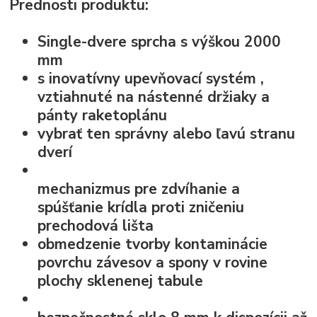
Prednosti produktu:
Single-dvere sprcha s výškou 2000
mm
s
inovatívny upevňovací systém
,
vztiahnuté na nástenné držiaky a
pánty raketoplánu
vybrať ten správny alebo ľavú stranu
dverí
mechanizmus pre zdvíhanie a
spúšťanie krídla
proti zničeniu
prechodová lišta
obmedzenie tvorby kontaminácie
povrchu závesov a spony v rovine
plochy sklenenej tabule