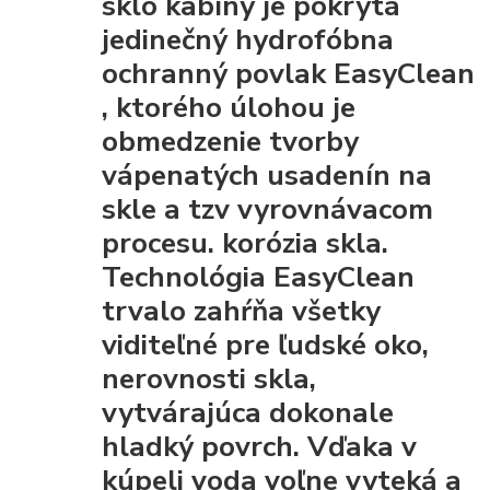
sklo kabíny je pokrytá
jedinečný hydrofóbna
ochranný povlak EasyClean
, ktorého úlohou je
obmedzenie tvorby
vápenatých usadenín na
skle a tzv vyrovnávacom
procesu. korózia skla.
Technológia EasyClean
trvalo zahŕňa všetky
viditeľné pre ľudské oko,
nerovnosti skla,
vytvárajúca dokonale
hladký povrch. Vďaka
v
kúpeli voda voľne vyteká a