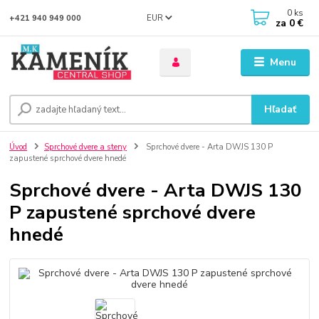
0
ks
EUR
+421 940 949 000
za
0 €
Menu
Hľadať
Úvod
Sprchové dvere a steny
Sprchové dvere - Arta DWJS 130 P
zapustené sprchové dvere hnedé
Sprchové dvere - Arta DWJS 130
P zapustené sprchové dvere
hnedé