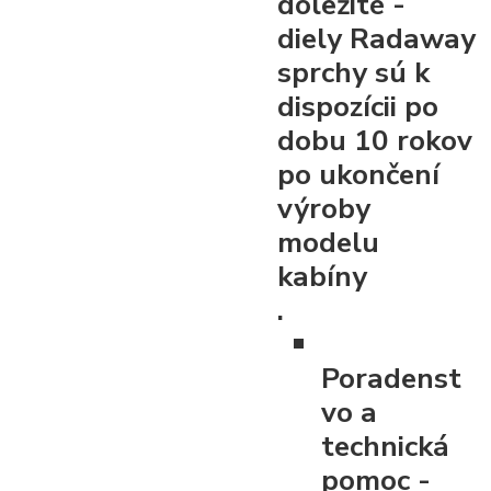
dôležité -
diely Radaway
sprchy sú k
dispozícii po
dobu 10 rokov
po ukončení
výroby
modelu
kabíny
.
Poradenst
vo a
technická
pomoc
-