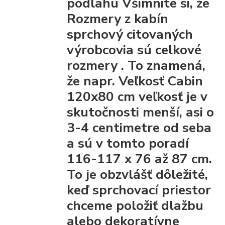
podlahu Všimnite si, že
Rozmery z kabín
sprchový citovaných
výrobcovia
sú celkové
rozmery
. To znamená,
že napr. Veľkosť Cabin
120x80 cm veľkosť je v
skutočnosti menší, asi o
3-4 centimetre od seba
a sú v tomto poradí
116-117 x 76 až 87 cm.
To je obzvlášť dôležité,
keď sprchovací priestor
chceme položiť dlažbu
alebo dekoratívne