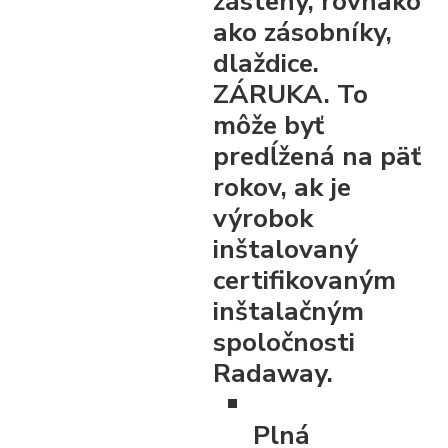
zásteny, rovnako
ako zásobníky,
dlaždice.
ZÁRUKA. To
môže byť
predĺžená na päť
rokov, ak je
výrobok
inštalovaný
certifikovaným
inštalačným
spoločnosti
Radaway.
Plná