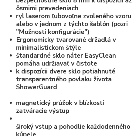
bezpečnostné sklo
8 mm k dispozícii až
ôsmimi prevedeniach
ryl laserom ľubovoľne zvoleného vzoru
alebo v jednom z týchto šablón (pozri
"Možnosti konfigurácie")
Ergonomicky tvarované držadlá v
minimalistickom štýle
štandardné
sklo náter EasyClean
pomáha udržiavať v čistote
k dispozícii dvere sklo potiahnuté
transparentného povlaku života
ShowerGuard
magnetický prúžok v blízkosti
zatváracie výstup
široký vstup
a pohodlie každodenného
kúpele