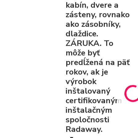
kabín, dvere a
zásteny, rovnako
ako zásobníky,
dlaždice.
ZÁRUKA. To
môže byť
predĺžená na päť
rokov, ak je
výrobok
inštalovaný
certifikovaným
inštalačným
spoločnosti
Radaway.