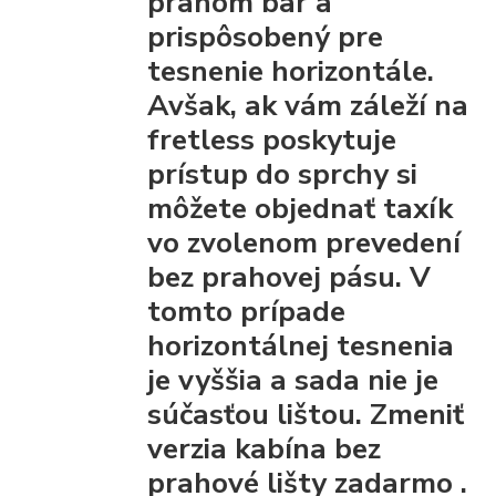
prahom bar
a
prispôsobený pre
tesnenie horizontále.
Avšak, ak vám záleží na
fretless poskytuje
prístup do sprchy
si
môžete objednať taxík
vo zvolenom prevedení
bez prahovej pásu.
V
tomto prípade
horizontálnej tesnenia
je vyššia a sada nie je
súčasťou lištou.
Zmeniť
verzia kabína bez
prahové lišty
zadarmo
.