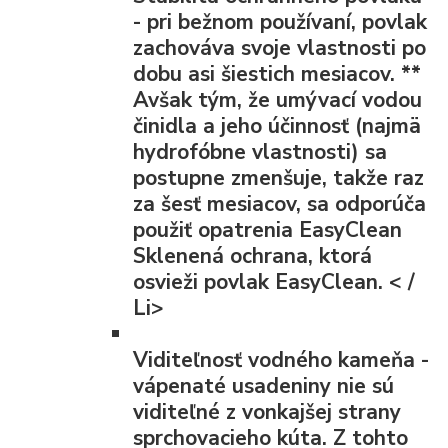
- pri bežnom používaní, povlak
zachováva svoje vlastnosti po
dobu asi šiestich mesiacov.
**
Avšak tým, že umývací vodou
činidla a jeho účinnosť (najmä
hydrofóbne vlastnosti) sa
postupne zmenšuje, takže raz
za šesť mesiacov, sa odporúča
použiť opatrenia EasyClean
Sklenená ochrana, ktorá
osvieži povlak EasyClean. < /
Li>
Viditeľnosť vodného kameňa
-
vápenaté usadeniny nie sú
viditeľné z vonkajšej strany
sprchovacieho kúta. Z tohto