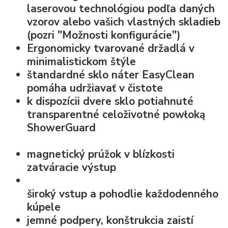
laserovou technológiou podľa daných
vzorov alebo vašich vlastných skladieb
(pozri "Možnosti konfigurácie")
Ergonomicky tvarované držadlá v
minimalistickom štýle
štandardné
sklo náter EasyClean
pomáha udržiavať v čistote
k dispozícii dvere sklo potiahnuté
transparentné celoživotné powłoką
ShowerGuard
magnetický prúžok v blízkosti
zatváracie výstup
široký vstup
a pohodlie každodenného
kúpele
jemné podpery, konštrukcia zaistí