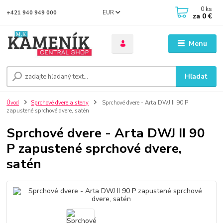
0
ks
EUR
+421 940 949 000
za
0 €
Menu
Hľadať
Úvod
Sprchové dvere a steny
Sprchové dvere - Arta DWJ II 90 P
zapustené sprchové dvere, satén
Sprchové dvere - Arta DWJ II 90
P zapustené sprchové dvere,
satén