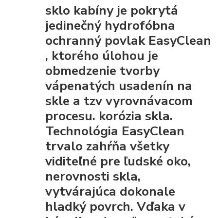
sklo kabíny je pokrytá
jedinečný hydrofóbna
ochranný povlak EasyClean
, ktorého úlohou je
obmedzenie tvorby
vápenatých usadenín na
skle a tzv vyrovnávacom
procesu. korózia skla.
Technológia EasyClean
trvalo zahŕňa všetky
viditeľné pre ľudské oko,
nerovnosti skla,
vytvárajúca dokonale
hladký povrch. Vďaka
v