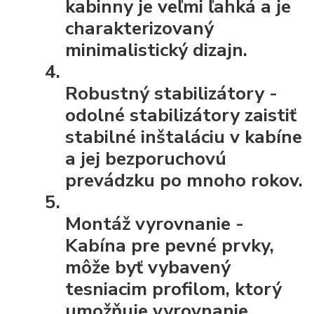
kabinny je veľmi ľahká a je
charakterizovaný
minimalistický dizajn.
Robustný stabilizátory
-
odolné stabilizátory zaistiť
stabilné inštaláciu v kabíne
a jej bezporuchovú
prevádzku po mnoho rokov.
Montáž vyrovnanie
-
Kabína pre pevné prvky,
môže byť vybavený
tesniacim profilom, ktorý
umožňuje vyrovnanie