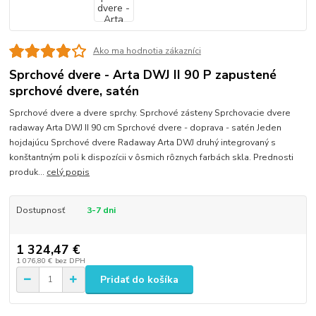
Ako ma hodnotia zákazníci
Sprchové dvere - Arta DWJ II 90 P zapustené
sprchové dvere, satén
Sprchové dvere a dvere sprchy. Sprchové zásteny Sprchovacie dvere
radaway Arta DWJ II 90 cm Sprchové dvere - doprava - satén Jeden
hojdajúcu Sprchové dvere Radaway Arta DWJ druhý integrovaný s
konštantným poli k dispozícii v ôsmich rôznych farbách skla. Prednosti
produk...
celý popis
Dostupnosť
3-7 dni
1 324,47 €
1 076,80 €
bez DPH
Pridať do košíka