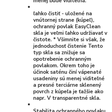
menej bude viditeľná.
ľahko čistiť
- uložené na
vnútornej strane (kúpeľ),
ochranný povlak EasyClean
skla je veľmi ľahko udržiavať v
čistote.
*
Všimnite si však, že
jednoduchosť čistenie Tento
typ skla sa znižuje sa
opotrebenie ochranným
povlakom. Okrem toho je
účinok saténu činí vápenaté
usadeniny sú menej viditeľné
a presné terciárne sklenený
povrch z kúpeľa je ťažšie ako
napr. V transparentné skla.
Stabilita ochranného povlaku