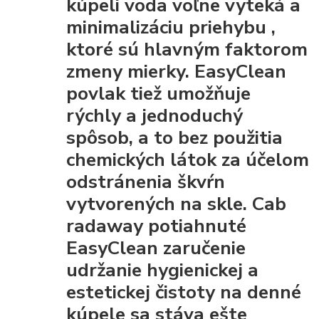
kúpeli voda voľne vyteká a
minimalizáciu priehybu
,
ktoré sú hlavným faktorom
zmeny mierky. EasyClean
povlak tiež umožňuje
rýchly a jednoduchý
spôsob, a to bez použitia
chemických látok za účelom
odstránenia škvŕn
vytvorených na skle. Cab
radaway potiahnuté
EasyClean
zaručenie
udržanie hygienickej a
estetickej čistoty
na denné
kúpele sa stáva ešte