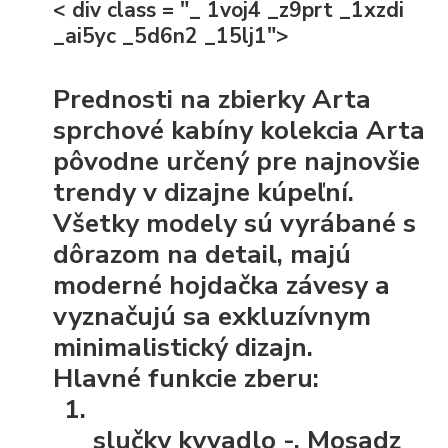
< div class = "_ 1voj4 _z9prt _1xzdi
_ai5yc _5d6n2 _15lj1">
Prednosti na zbierky Arta
sprchové kabíny kolekcia Arta
pôvodne určený pre najnovšie
trendy v dizajne kúpeľní.
Všetky modely sú vyrábané s
dôrazom na detail, majú
moderné hojdačka závesy a
vyznačujú sa exkluzívnym
minimalistický dizajn.
Hlavné funkcie zberu:
slučky kyvadlo
-. Mosadz