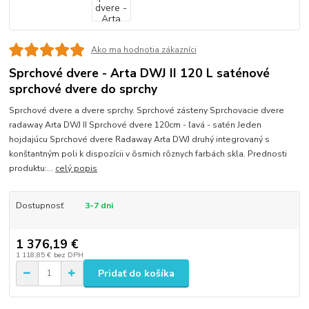
Ako ma hodnotia zákazníci
Sprchové dvere - Arta DWJ II 120 L saténové
sprchové dvere do sprchy
Sprchové dvere a dvere sprchy. Sprchové zásteny Sprchovacie dvere
radaway Arta DWJ II Sprchové dvere 120cm - ľavá - satén Jeden
hojdajúcu Sprchové dvere Radaway Arta DWJ druhý integrovaný s
konštantným poli k dispozícii v ôsmich rôznych farbách skla. Prednosti
produktu:...
celý popis
Dostupnosť
3-7 dni
1 376,19 €
1 118,85 €
bez DPH
Pridať do košíka