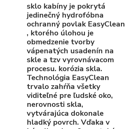
sklo kabíny je pokrytá
jedinečný hydrofóbna
ochranný povlak EasyClean
, ktorého úlohou je
obmedzenie tvorby
vápenatých usadenín na
skle a tzv vyrovnávacom
procesu. korózia skla.
Technológia EasyClean
trvalo zahŕňa všetky
viditeľné pre ľudské oko,
nerovnosti skla,
vytvárajúca dokonale
hladký povrch. Vďaka
v