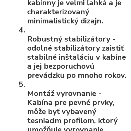
kabinny je veľmi ľahká a je
charakterizovaný
minimalistický dizajn.
Robustný stabilizátory
-
odolné stabilizátory zaistiť
stabilné inštaláciu v kabíne
a jej bezporuchovú
prevádzku po mnoho rokov.
Montáž vyrovnanie
-
Kabína pre pevné prvky,
môže byť vybavený
tesniacim profilom, ktorý
umožňuje vyrovnanie