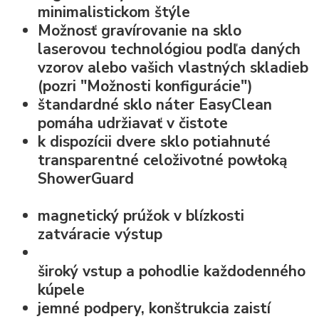
minimalistickom štýle
Možnosť
gravírovanie na sklo
laserovou technológiou podľa daných
vzorov alebo vašich vlastných skladieb
(pozri "Možnosti konfigurácie")
štandardné
sklo náter EasyClean
pomáha udržiavať v čistote
k dispozícii dvere sklo potiahnuté
transparentné celoživotné powłoką
ShowerGuard
magnetický prúžok v blízkosti
zatváracie výstup
široký vstup
a pohodlie každodenného
kúpele
jemné podpery, konštrukcia zaistí