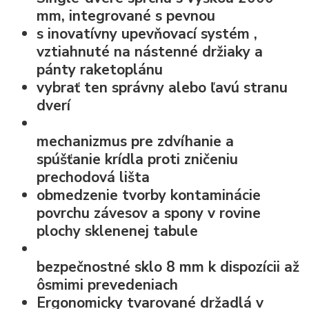
mm, integrované s pevnou
s
inovatívny upevňovací systém
,
vztiahnuté na nástenné držiaky a
pánty raketoplánu
vybrať ten správny alebo ľavú stranu
dverí
mechanizmus pre zdvíhanie a
spúšťanie krídla
proti zničeniu
prechodová lišta
obmedzenie tvorby kontaminácie
povrchu závesov a spony v rovine
plochy sklenenej tabule
bezpečnostné sklo
8 mm k dispozícii až
ôsmimi prevedeniach
Ergonomicky tvarované držadlá v