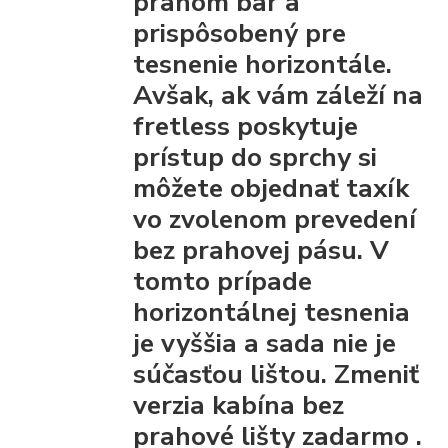
prahom bar
a
prispôsobený pre
tesnenie horizontále.
Avšak, ak vám záleží na
fretless poskytuje
prístup do sprchy
si
môžete objednať taxík
vo zvolenom prevedení
bez prahovej pásu.
V
tomto prípade
horizontálnej tesnenia
je vyššia a sada nie je
súčasťou lištou.
Zmeniť
verzia kabína bez
prahové lišty
zadarmo
.