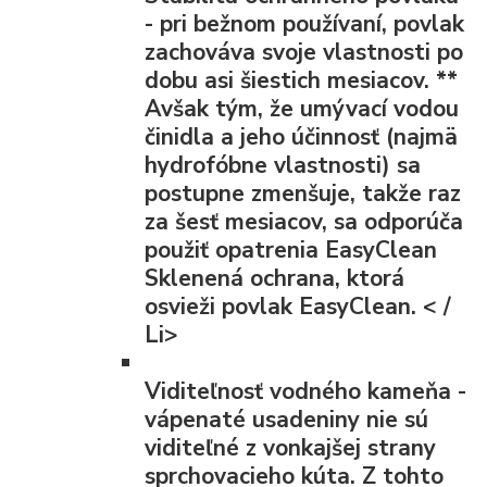
- pri bežnom používaní, povlak
zachováva svoje vlastnosti po
dobu asi šiestich mesiacov.
**
Avšak tým, že umývací vodou
činidla a jeho účinnosť (najmä
hydrofóbne vlastnosti) sa
postupne zmenšuje, takže raz
za šesť mesiacov, sa odporúča
použiť opatrenia EasyClean
Sklenená ochrana, ktorá
osvieži povlak EasyClean. < /
Li>
Viditeľnosť vodného kameňa
-
vápenaté usadeniny nie sú
viditeľné z vonkajšej strany
sprchovacieho kúta. Z tohto