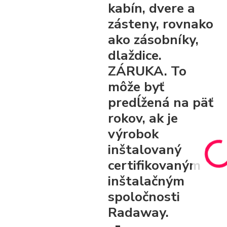
kabín, dvere a
zásteny, rovnako
ako zásobníky,
dlaždice.
ZÁRUKA. To
môže byť
predĺžená na päť
rokov, ak je
výrobok
inštalovaný
certifikovaným
inštalačným
spoločnosti
Radaway.