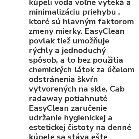
kúpeli voda voľne vyteká a
minimalizáciu priehybu
,
ktoré sú hlavným faktorom
zmeny mierky. EasyClean
povlak tiež umožňuje
rýchly a jednoduchý
spôsob, a to bez použitia
chemických látok za účelom
odstránenia škvŕn
vytvorených na skle. Cab
radaway potiahnuté
EasyClean
zaručenie
udržanie hygienickej a
estetickej čistoty
na denné
kúpele sa stáva ešte