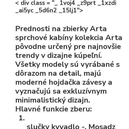
< div class = "_ 1voj4 _z9prt _1xzdi
_ai5yc _5d6n2 _15lj1">
Prednosti na zbierky Arta
sprchové kabíny kolekcia Arta
pôvodne určený pre najnovšie
trendy v dizajne kúpeľní.
Všetky modely sú vyrábané s
dôrazom na detail, majú
moderné hojdačka závesy a
vyznačujú sa exkluzívnym
minimalistický dizajn.
Hlavné funkcie zberu:
slučky kyvadlo
-. Mosadz