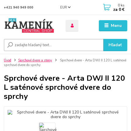
0
ks
EUR
+421 940 949 000
za
0 €
Menu
Hľadať
Úvod
Sprchové dvere a steny
Sprchové dvere - Arta DWJ II 120 L saténové
sprchové dvere do sprchy
Sprchové dvere - Arta DWJ II 120
L saténové sprchové dvere do
sprchy