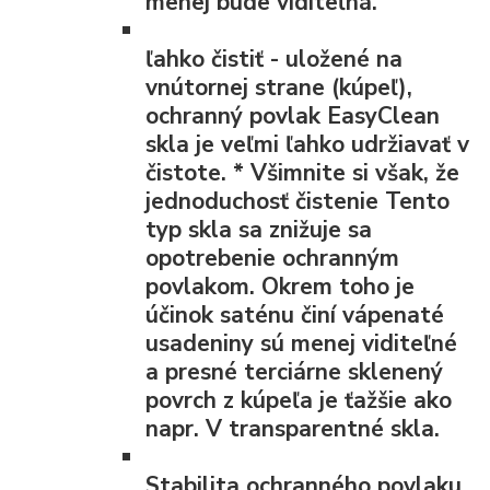
menej bude viditeľná.
ľahko čistiť
- uložené na
vnútornej strane (kúpeľ),
ochranný povlak EasyClean
skla je veľmi ľahko udržiavať v
čistote.
*
Všimnite si však, že
jednoduchosť čistenie Tento
typ skla sa znižuje sa
opotrebenie ochranným
povlakom. Okrem toho je
účinok saténu činí vápenaté
usadeniny sú menej viditeľné
a presné terciárne sklenený
povrch z kúpeľa je ťažšie ako
napr. V transparentné skla.
Stabilita ochranného povlaku