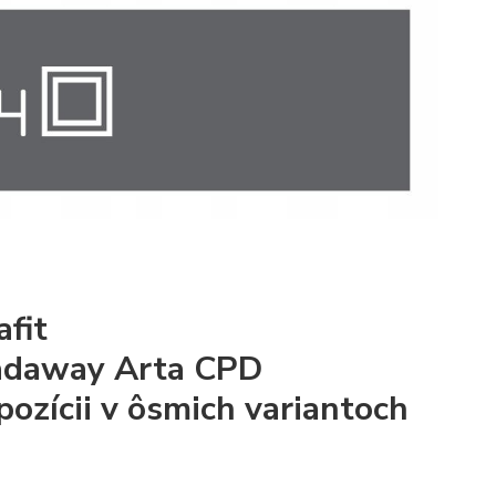
fit
Radaway Arta CPD
ozícii v ôsmich variantoch