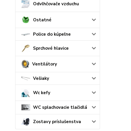
Odvlhčovače vzduchu
Ostatné
Police do kúpeľne
Sprchové hlavice
Ventilátory
Vešiaky
Wc kefy
WC splachovacie tlačidlá
Zostavy príslušenstva