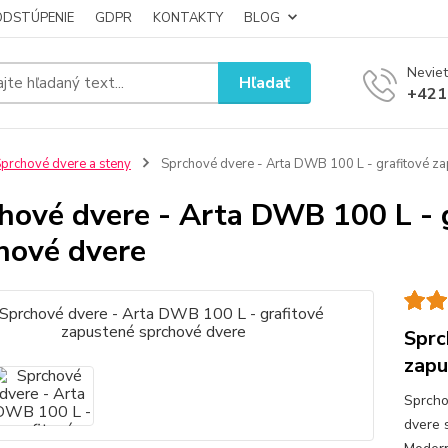
ODSTÚPENIE
GDPR
KONTAKTY
BLOG
Neviet
Hľadať
+421
prchové dvere a steny
Sprchové dvere - Arta DWB 100 L - grafitové z
hové dvere - Arta DWB 100 L - 
hové dvere
Sprc
zapu
Sprcho
dvere 