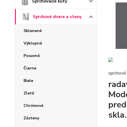
Sprchovacie kúty
Sprchové dvere a steny
Sklenené
Výklopné
Posuvné
Čierne
sprchové
Biele
rada
Mode
Zlaté
pred
Chrómové
skla.
Zásteny