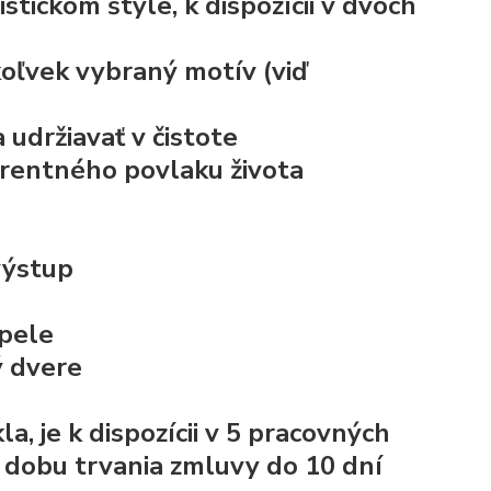
tickom štýle, k dispozícii v dvoch
koľvek vybraný motív
(viď
udržiavať v čistote
arentného povlaku života
výstup
pele
ý dvere
 je k dispozícii v 5 pracovných
e dobu trvania zmluvy do 10 dní