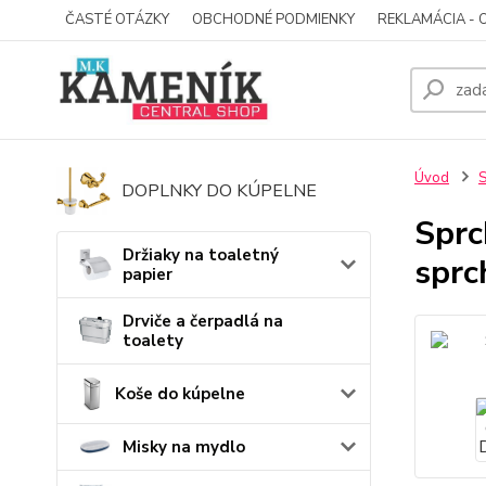
ČASTÉ OTÁZKY
OBCHODNÉ PODMIENKY
REKLAMÁCIA - 
Úvod
S
DOPLNKY DO KÚPELNE
Sprc
Držiaky na toaletný
sprc
papier
Drviče a čerpadlá na
toalety
Koše do kúpelne
Misky na mydlo