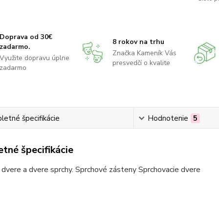
Doprava od 30€
8 rokov na trhu
zadarmo.
Značka Kameník Vás
Využite dopravu úplne
presvedčí o kvalite
zadarmo
etné špecifikácie
Hodnotenie
5
tné špecifikácie
dvere a dvere sprchy. Sprchové zásteny Sprchovacie dvere