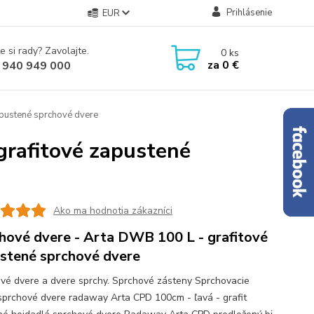
Prihlásenie
EUR
e si rady? Zavolajte.
0
ks
za
0 €
 940 949 000
apustené sprchové dvere
grafitové zapustené
Ako ma hodnotia zákazníci
hové dvere - Arta DWB 100 L - grafitové
stené sprchové dvere
vé dvere a dvere sprchy. Sprchové zásteny Sprchovacie
sprchové dvere radaway Arta CPD 100cm - ľavá - grafit