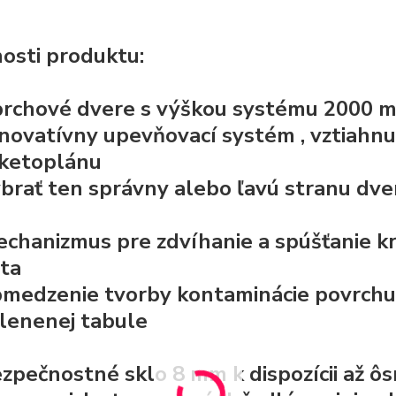
osti produktu:
rchové dvere s výškou systému 2000 m
inovatívny upevňovací systém
, vztiahn
ketoplánu
brať ten správny alebo ľavú stranu dve
chanizmus pre zdvíhanie a spúšťanie k
šta
medzenie tvorby kontaminácie povrchu 
lenenej tabule
zpečnostné sklo
8 mm k dispozícii až 