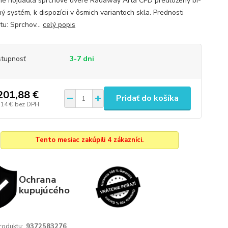
é hojdadlá sprchové dvere Radaway Arta CPD predložený bi-
ý systém, k dispozícii v ôsmich variantoch skla. Prednosti
tu: Sprchov...
celý popis
tupnosť
3-7 dni
201,88 €
Pridať do košíka
,14 €
bez DPH
Tento mesiac zakúpili 4 zákazníci.
Ochrana
kupujúcého
roduktu:
9372583276