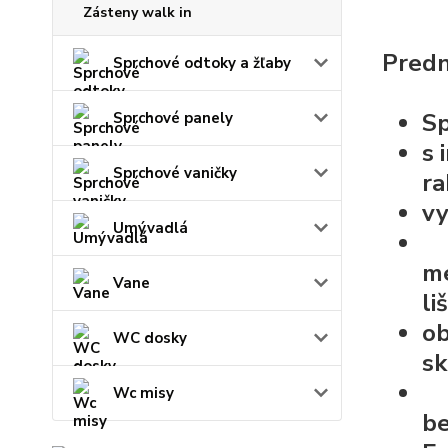
Zásteny walk in
Predn
Sprchové odtoky a žľaby
Sp
Sprchové panely
s
Sprchové vaničky
ra
vy
Umývadlá
me
Vane
li
ob
WC dosky
sk
Wc misy
be