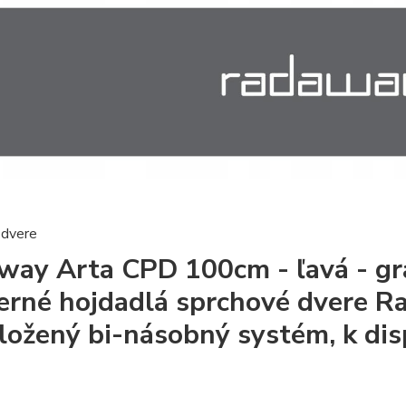
 dvere
way Arta CPD 100cm - ľavá - gra
rné hojdadlá sprchové dvere 
ložený bi-násobný systém, k disp