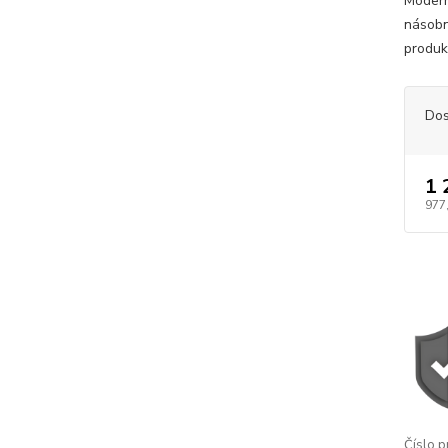
Modern
násobn
produk
Dos
1 
977
Číslo p