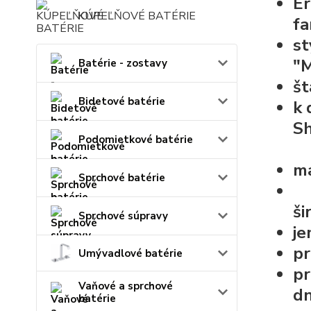
Er
KÚPEĽŇOVÉ BATÉRIE
fa
st
"M
Batérie - zostavy
š
Bidetové batérie
k 
S
Podomietkové batérie
ma
Sprchové batérie
ši
Sprchové súpravy
je
pr
Umývadlové batérie
pr
Vaňové a sprchové
dn
batérie