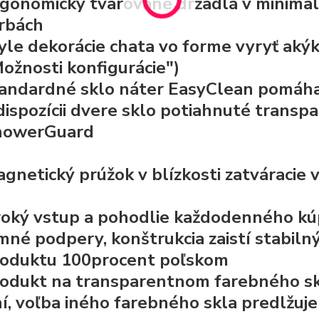
gonomicky tvarované držadlá v minimalis
rbách
yle dekorácie chata vo forme
vyryť aký
ožnosti konfigurácie")
tandardné
sklo náter EasyClean
pomáha 
dispozícii dvere sklo potiahnuté transp
howerGuard
gnetický prúžok v blízkosti zatváracie 
roký vstup
a pohodlie každodenného kú
mné podpery, konštrukcia zaistí stabiln
oduktu 100procent poľskom
odukt na transparentnom farebného skla,
í, voľba iného farebného skla predlžuj