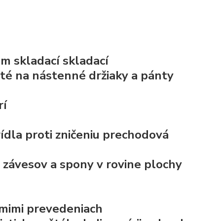
m skladací skladací
uté na nástenné držiaky a pánty
rí
rídla
proti zničeniu prechodová
závesov a spony v rovine plochy
ôsmimi prevedeniach